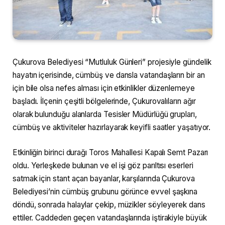
Çukurova Belediyesi “Mutluluk Günleri” projesiyle gündelik
hayatın içerisinde, cümbüş ve dansla vatandaşların bir an
için bile olsa nefes alması için etkinlikler düzenlemeye
başladı. İlçenin çeşitli bölgelerinde, Çukurovalıların ağır
olarak bulunduğu alanlarda Tesisler Müdürlüğü grupları,
cümbüş ve aktiviteler hazırlayarak keyifli saatler yaşatıyor.
Etkinliğin birinci durağı Toros Mahallesi Kapalı Semt Pazarı
oldu. Yerleşkede bulunan ve el işi göz parıltısı eserleri
satmak için stant açan bayanlar, karşılarında Çukurova
Belediyesi’nin cümbüş grubunu görünce evvel şaşkına
döndü, sonrada halaylar çekip, müzikler söyleyerek dans
ettiler. Caddeden geçen vatandaşlarında iştirakiyle büyük