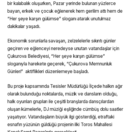
bir kalabalık oluşurken, Pazar yerinde bulunan yüzlerce
bayan, erkek ve çocuk eğlenerek hem gerilim attı hem de
“Her şeye karşın gülümse” sloganı atarak unutulmaz
dakikalar yaşadı.
Ekonomik sorunlarla savaşan, zelzelelerle sıkıntı günler
geçiren ve eğlenceyi neredeyse unutan vatandaşlar için
Çukurova Belediyesi, “Her şeye karşın gülümse”
sloganıyla harekete geçerek, “Çukurova Memnunluk
Günleri” aktiflikleri düzenlemeye başladı.
Bu proje kapsamında Tesisler Müdürlüğü İlçede halkın ağır
olarak bulunduğu noktalarda, müzik ve dansların olduğu,
halk oyunları grupları ile çeşitli branşlarda dansçılardan
oluşan kümelerle, DJ müziği eşliğinde cümbüş dolu saatler
yaşatıyor. Vatandaşların büyük ilgi gösterdiği, etraftaki
esnafın yüzünün güldüğü projenin ilki Toros Mahallesi