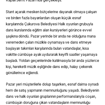
Kapalı Semt Pazarı’nda gerçekleşti.
Stant açarak mesken bütçelerine dayanak olmaya çalışan
ve birden fazla bayanlardan oluşan küçük esnaf
karşılarında Çukurova Belediyesi Halk oyunları grubuyla
dans kurslarında eğitim alan kursiyerleri görünce evvel
şaşkına döndü. Pazar yerinde bir anda ne olduğuna mana
veremeden çalan müzikle oynamaya ve dans etmeye
başlayan takımları karşılarında bulan vatandaşlar, kısa
vakitte cümbüşe ayak uydurarak keyifli saatler yaşamaya
başladı. Yoldan geçenlerinde katılmasıyla bir anda yüzlerce
kişi, hareketli müzik eşliğinde dans edip, halay çekerek
gönüllerince eğlendi.
Pazar yeri müşterilerle dolup taşarken, esnaf daima oynadı
hem de satış yapmanın memnunluğunu yaşadı. Belediyenin
dans ve halk oyunları gruplarının performanslarıyla coşan,
cümbüşün doruğuna çıkan vatandaşların memnunluğu