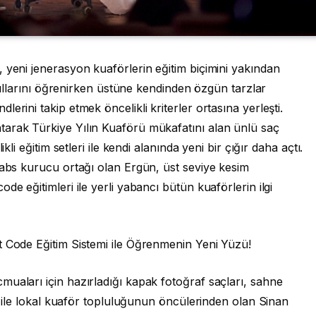
 yeni jenerasyon kuaförlerin eğitim biçimini yakından
 asıllarını öğrenirken üstüne kendinden özgün tarzlar
erini takip etmek öncelikli kriterler ortasına yerleşti.
arak Türkiye Yılın Kuaförü mükafatını alan ünlü saç
kli eğitim setleri ile kendi alanında yeni bir çığır daha açtı.
Labs kurucu ortağı olan Ergün, üst seviye kesim
de eğitimleri ile yerli yabancı bütün kuaförlerin ilgi
t Code Eğitim Sistemi ile Öğrenmenin Yeni Yüzü!
uaları için hazırladığı kapak fotoğraf saçları, sahne
ri ile lokal kuaför topluluğunun öncülerinden olan Sinan