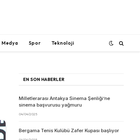
l Medya
Spor
Teknoloji
EN SON HABERLER
Milletlerarası Antakya Sinema Şenliği’ne
sinema başvurusu yağmuru
04/04/2025
Bergama Tenis Kulübü Zafer Kupası başlıyor
04/04/2025