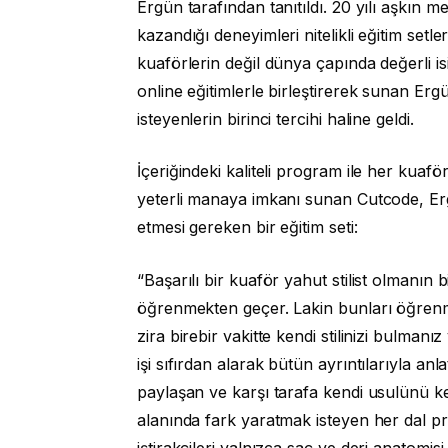
Ergün tarafından tanıtıldı. 20 yılı aşkın 
kazandığı deneyimleri nitelikli eğitim setl
kuaförlerin değil dünya çapında değerli i
online eğitimlerle birleştirerek sunan Er
isteyenlerin birinci tercihi haline geldi.
İçeriğindeki kaliteli program ile her kuafö
yeterli manaya imkanı sunan Cutcode, Er
etmesi gereken bir eğitim seti:
“Başarılı bir kuaför yahut stilist olmanın 
öğrenmekten geçer. Lakin bunları öğrenme
zira birebir vakitte kendi stilinizi bulman
işi sıfırdan alarak bütün ayrıntılarıyla anl
paylaşan ve karşı tarafa kendi usulünü k
alanında fark yaratmak isteyen her dal p
iştirakçileri yalnızca saç ve deri anatomi