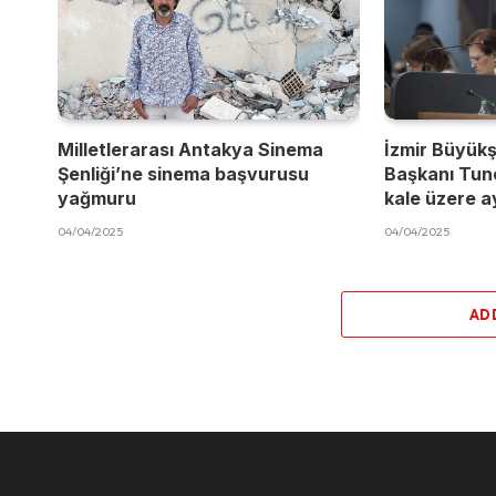
Milletlerarası Antakya Sinema
İzmir Büyükş
Şenliği’ne sinema başvurusu
Başkanı Tun
yağmuru
kale üzere a
04/04/2025
04/04/2025
AD