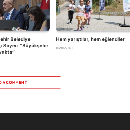
ehir Belediye
Hem yarıştılar, hem eğlendiler
ç Soyer: “Büyükşehir
04/04/2025
yakta”
D A COMMENT