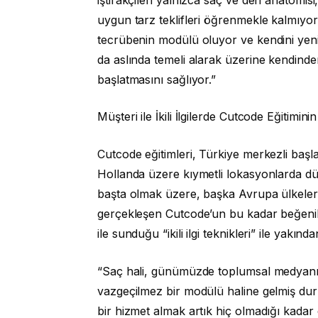
uygun tarz teklifleri öğrenmekle kalmıyor;
tecrübenin modülü oluyor ve kendini yeni t
da aslında temeli alarak üzerine kendinde
başlatmasını sağlıyor.”
Müşteri ile İkili İlgilerde Cutcode Eğitim
Cutcode eğitimleri, Türkiye merkezli baş
Hollanda üzere kıymetli lokasyonlarda dü
başta olmak üzere, başka Avrupa ülkeleri 
gerçekleşen Cutcode’un bu kadar beğenil
ile sunduğu “ikili ilgi teknikleri” ile yakından 
“Saç hali, günümüzde toplumsal medyanın gel
vazgeçilmez bir modülü haline gelmiş duru
bir hizmet almak artık hiç olmadığı kadar