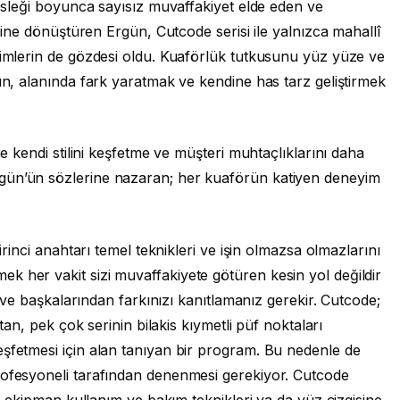
mesleği boyunca sayısız muvaffakiyet elde eden ve
erine dönüştüren Ergün, Cutcode serisi ile yalnızca mahallî
simlerin de gözdesi oldu. Kuaförlük tutkusunu yüz yüze ve
gün, alanında fark yaratmak ve kendine has tarz geliştirmek
re kendi stilini keşfetme ve müşteri muhtaçlıklarını daha
gün’ün sözlerine nazaran; her kuaförün katiyen deneyim
birinci anahtarı temel teknikleri ve işin olmazsa olmazlarını
k her vakit sizi muvaffakiyete götüren kesin yol değildir
ız ve başkalarından farkınızı kanıtlamanız gerekir. Cutcode;
atan, pek çok serinin bilakis kıymetli püf noktaları
eşfetmesi için alan tanıyan bir program. Bu nedenle de
rofesyoneli tarafından denenmesi gerekiyor. Cutcode
si, ekipman kullanım ve bakım teknikleri ya da yüz çizgisine