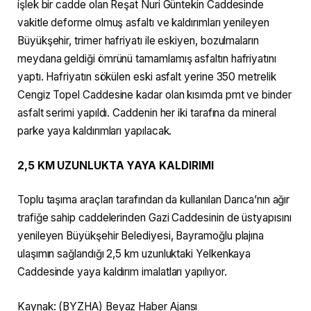
işlek bir cadde olan Reşat Nuri Güntekin Caddesinde
vakitle deforme olmuş asfaltı ve kaldırımları yenileyen
Büyükşehir, trimer hafriyatı ile eskiyen, bozulmaların
meydana geldiği ömrünü tamamlamış asfaltın hafriyatını
yaptı. Hafriyatın sökülen eski asfalt yerine 350 metrelik
Cengiz Topel Caddesine kadar olan kısımda pmt ve binder
asfalt serimi yapıldı. Caddenin her iki tarafına da mineral
parke yaya kaldırımları yapılacak.
2,5 KM UZUNLUKTA YAYA KALDIRIMI
Toplu taşıma araçları tarafından da kullanılan Darıca’nın ağır
trafiğe sahip caddelerinden Gazi Caddesinin de üstyapısını
yenileyen Büyükşehir Belediyesi, Bayramoğlu plajına
ulaşımın sağlandığı 2,5 km uzunluktaki Yelkenkaya
Caddesinde yaya kaldırım imalatları yapılıyor.
Kaynak: (BYZHA) Beyaz Haber Ajansı