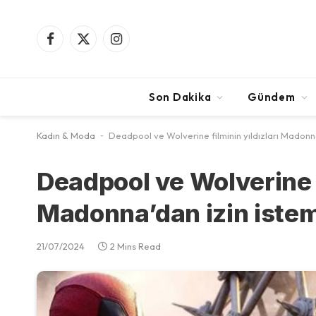
Facebook
X
Instagram
(Twitter)
Son Dakika
Gündem
Kadın & Moda
-
Deadpool ve Wolverine filminin yıldızları Madonn
Deadpool ve Wolverine f
Madonna’dan izin istem
21/07/2024
2 Mins Read