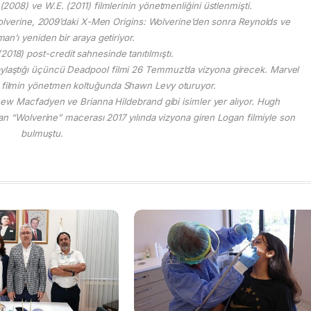
08) ve W.E. (2011) filmlerinin yönetmenliğini üstlenmişti.
lverine, 2009’daki X-Men Origins: Wolverine’den sonra Reynolds ve
n’ı yeniden bir araya getiriyor.
(2018) post-credit sahnesinde tanıtılmıştı.
aylaştığı üçüncü Deadpool filmi 26 Temmuz’da vizyona girecek. Marvel
ı filmin yönetmen koltuğunda Shawn Levy oturuyor.
w Macfadyen ve Brianna Hildebrand gibi isimler yer alıyor. Hugh
an “Wolverine” macerası 2017 yılında vizyona giren Logan filmiyle son
bulmuştu.