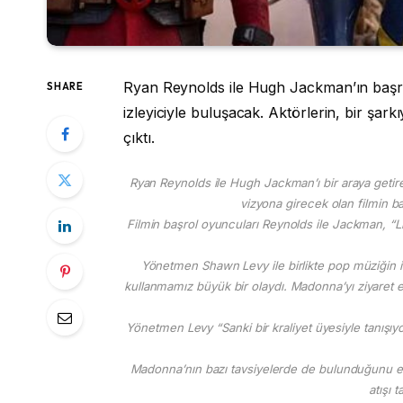
Ryan Reynolds ile Hugh Jackman’ın başrol
SHARE
izleyiciyle buluşacak. Aktörlerin, bir şar
çıktı.
Ryan Reynolds ile Hugh Jackman’ı bir araya getir
vizyona girecek olan filmin ba
Filmin başrol oyuncuları Reynolds ile Jackman, “Li
Yönetmen Shawn Levy ile birlikte pop müziğin ik
kullanmamız büyük bir olaydı. Madonna’yı ziyaret et
Yönetmen Levy “Sanki bir kraliyet üyesiyle tanışıy
Madonna’nın bazı tavsiyelerde de bulunduğunu ek
atışı 