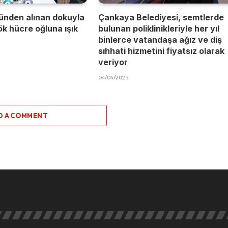
ünden alınan dokuyla
Çankaya Belediyesi, semtlerde
kök hücre oğluna ışık
bulunan poliklinikleriyle her yıl
binlerce vatandaşa ağız ve diş
sıhhati hizmetini fiyatsız olarak
veriyor
04/04/2025
D A COMMENT