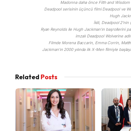
Madonna daha önce Filth and Wisdom (20
Deadpool serisinin üçüncü filmi Deadpool ve Wo
Hugh Jackma
İkili, Deadpool 2’nin 
Ryan Reynolds ile Hugh Jackman’ın başrollerini p
imzalı Deadpool Wolverine adl
Filmde Morena Baccarin, Emma Corrin, Matthe
Jackman’ın 2000 yılında ilk X-Men filmiyle başlay
Related
Posts