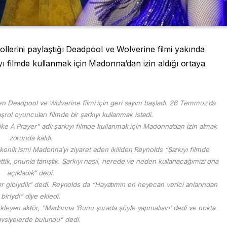
lerini paylaştığı Deadpool ve Wolverine filmi yakında
kıyı filmde kullanmak için Madonna’dan izin aldığı ortaya
en Deadpool ve Wolverine filmi için geri sayım başladı. 26 Temmuz’da
şrol oyuncuları filmde bir şarkıyı kullanmak istedi.
ke A Prayer” adlı şarkıyı filmde kullanmak için Madonna’dan izin almak
zorunda kaldı.
onik ismi Madonna’yı ziyaret eden ikiliden Reynolds “Şarkıyı filmde
tik, onunla tanıştık. Şarkıyı nasıl, nerede ve neden kullanacağımızı ona
açıkladık” dedi.
or gibiydik” dedi. Reynolds da “Hayatımın en heyecan verici anlarından
biriydi” diye ekledi.
leyen aktör, “Madonna ‘Bunu şurada şöyle yapmalısın’ dedi ve nokta
tavsiyelerde bulundu” dedi.