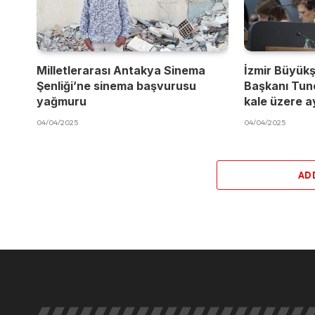
Milletlerarası Antakya Sinema
İzmir Büyükş
Şenliği’ne sinema başvurusu
Başkanı Tun
yağmuru
kale üzere a
04/04/2025
04/04/2025
AD