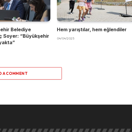
ehir Belediye
Hem yarıştılar, hem eğlendiler
ç Soyer: “Büyükşehir
04/04/2025
yakta”
D A COMMENT