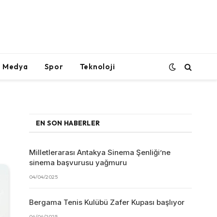
l Medya
Spor
Teknoloji
EN SON HABERLER
Milletlerarası Antakya Sinema Şenliği’ne
sinema başvurusu yağmuru
04/04/2025
Bergama Tenis Kulübü Zafer Kupası başlıyor
04/04/2025