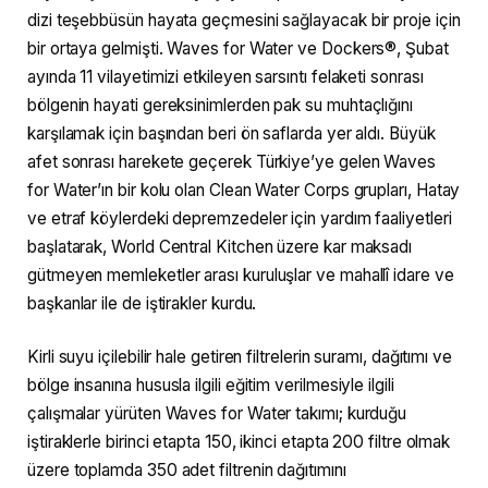
dizi teşebbüsün hayata geçmesini sağlayacak bir proje için
bir ortaya gelmişti. Waves for Water ve Dockers®, Şubat
ayında 11 vilayetimizi etkileyen sarsıntı felaketi sonrası
bölgenin hayati gereksinimlerden pak su muhtaçlığını
karşılamak için başından beri ön saflarda yer aldı. Büyük
afet sonrası harekete geçerek Türkiye’ye gelen Waves
for Water’ın bir kolu olan Clean Water Corps grupları, Hatay
ve etraf köylerdeki depremzedeler için yardım faaliyetleri
başlatarak, World Central Kitchen üzere kar maksadı
gütmeyen memleketler arası kuruluşlar ve mahallî idare ve
başkanlar ile de iştirakler kurdu.
Kirli suyu içilebilir hale getiren filtrelerin suramı, dağıtımı ve
bölge insanına hususla ilgili eğitim verilmesiyle ilgili
çalışmalar yürüten Waves for Water takımı; kurduğu
iştiraklerle birinci etapta 150, ikinci etapta 200 filtre olmak
üzere toplamda 350 adet filtrenin dağıtımını