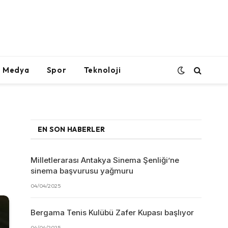
l Medya
Spor
Teknoloji
EN SON HABERLER
Milletlerarası Antakya Sinema Şenliği’ne
sinema başvurusu yağmuru
04/04/2025
Bergama Tenis Kulübü Zafer Kupası başlıyor
04/04/2025