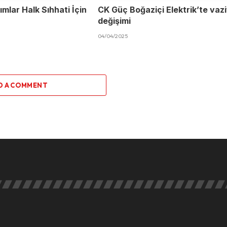
mlar Halk Sıhhati İçin
CK Güç Boğaziçi Elektrik’te vaz
değişimi
04/04/2025
D A COMMENT