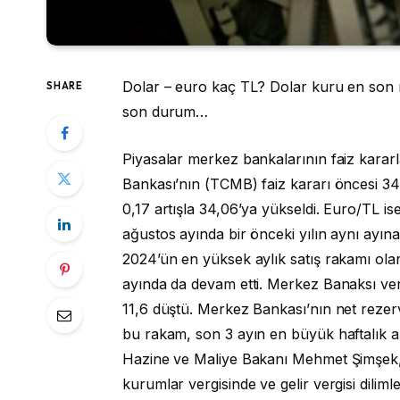
Dolar – euro kaç TL? Dolar kuru en son 
SHARE
son durum…
Piyasalar merkez bankalarının faiz karar
Bankası’nın (TCMB) faiz kararı öncesi 3
0,17 artışla 34,06’ya yükseldi. Euro/TL ise
ağustos ayında bir önceki yılın aynı ayı
2024’ün en yüksek aylık satış rakamı olara
ayında da devam etti. Merkez Banaksı veri
11,6 düştü. Merkez Bankası’nın net rezerv
bu rakam, son 3 ayın en büyük haftalık ar
Hazine ve Maliye Bakanı Mehmet Şimşek, d
kurumlar vergisinde ve gelir vergisi dilim