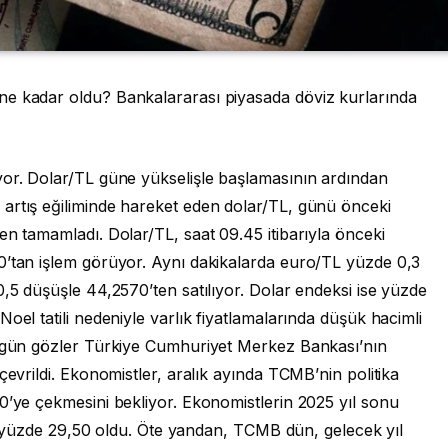
ne kadar oldu? Bankalararası piyasada döviz kurlarında
yor. Dolar/TL güne yükselişle başlamasının ardından
artış eğiliminde hareket eden dolar/TL, günü önceki
en tamamladı. Dolar/TL, saat 09.45 itibarıyla önceki
0’tan işlem görüyor. Aynı dakikalarda euro/TL yüzde 0,3
0,5 düşüşle 44,2570’ten satılıyor. Dolar endeksi ise yüzde
oel tatili nedeniyle varlık fiyatlamalarında düşük hacimli
bugün gözler Türkiye Cumhuriyet Merkez Bankası’nın
çevrildi. Ekonomistler, aralık ayında TCMB’nin politika
0’ye çekmesini bekliyor. Ekonomistlerin 2025 yıl sonu
ise yüzde 29,50 oldu. Öte yandan, TCMB dün, gelecek yıl