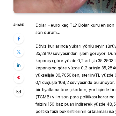
Dolar – euro kaç TL? Dolar kuru en son 
SHARE
son durum…
Döviz kurlarında yukarı yönlü seyir sürü
35,2840 seviyesinden işlem görüyor. Dün 
kapanışa göre yüzde 0,2 artışla 35,2503’t
kapanışına göre yüzde 0,2 artışla 35,284
yükselişle 36,7050’den, sterlin/TL yüzde 
0,1 düşüşle 108,2 seviyesinde bulunuyor. N
bir fiyatlama öne çıkarken, yurt içinde 
(TCMB) yılın son para politikası kararına 
faizini 150 baz puan indirerek yüzde 48,5
politika faizi beklentilerinin ortalaması 