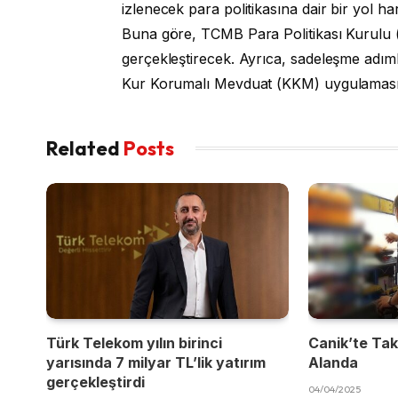
izlenecek para politikasına dair bir yol hari
Buna göre, TCMB Para Politikası Kurulu 
gerçekleştirecek. Ayrıca, sadeleşme adıml
Kur Korumalı Mevduat (KKM) uygulamasını
Related
Posts
Türk Telekom yılın birinci
Canik’te Takı
yarısında 7 milyar TL’lik yatırım
Alanda
gerçekleştirdi
04/04/2025