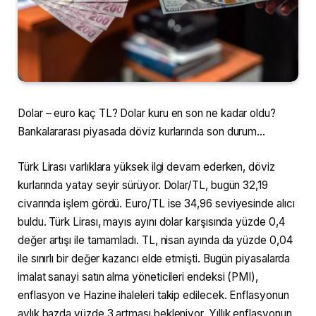
Dolar – euro kaç TL? Dolar kuru en son ne kadar oldu?
Bankalararası piyasada döviz kurlarında son durum…
Türk Lirası varlıklara yüksek ilgi devam ederken, döviz
kurlarında yatay seyir sürüyor. Dolar/TL, bugün 32,19
civarında işlem gördü. Euro/TL ise 34,96 seviyesinde alıcı
buldu. Türk Lirası, mayıs ayını dolar karşısında yüzde 0,4
değer artışı ile tamamladı. TL, nisan ayında da yüzde 0,04
ile sınırlı bir değer kazancı elde etmişti. Bugün piyasalarda
imalat sanayi satın alma yöneticileri endeksi (PMI),
enflasyon ve Hazine ihaleleri takip edilecek. Enflasyonun
aylık bazda yüzde 3 artması bekleniyor. Yıllık enflasyonun