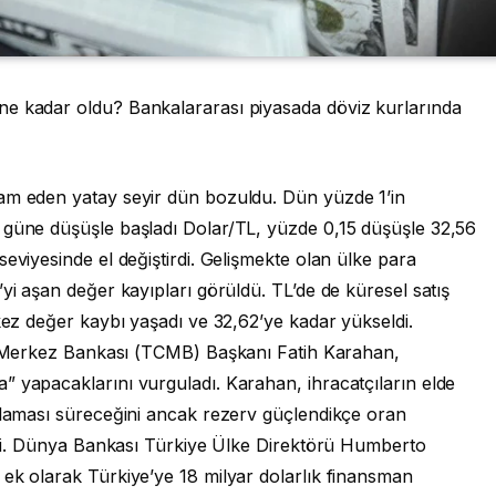
ne kadar oldu? Bankalararası piyasada döviz kurlarında
vam eden yatay seyir dün bozuldu. Dün yüzde 1’in
 güne düşüşle başladı Dolar/TL, yüzde 0,15 düşüşle 32,56
eviyesinde el değiştirdi. Gelişmekte olan ülke para
yi aşan değer kayıpları görüldü. TL’de de küresel satış
 kez değer kaybı yaşadı ve 32,62’ye kadar yükseldi.
erkez Bankası (TCMB) Başkanı Fatih Karahan,
” yapacaklarını vurguladı. Karahan, ihracatçıların elde
gulaması süreceğini ancak rezerv güçlendikçe oran
ledi. Dünya Bankası Türkiye Ülke Direktörü Humberto
 ek olarak Türkiye’ye 18 milyar dolarlık finansman