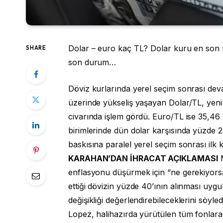
Dolar – euro kaç TL? Dolar kuru en son 
SHARE
son durum…
Döviz kurlarında yerel seçim sonrası de
üzerinde yükseliş yaşayan Dolar/TL, yeni
civarında işlem gördü. Euro/TL ise 35,46 s
birimlerinde dün dolar karşısında yüzde 2’
baskısına paralel yerel seçim sonrası ilk
KARAHAN’DAN İHRACAT AÇIKLAMASI
M
enflasyonu düşürmek için “ne gerekiyorsa
ettiği dövizin yüzde 40’ının alınması uy
değişikliği değerlendirebileceklerini söy
Lopez, halihazırda yürütülen tüm fonlara