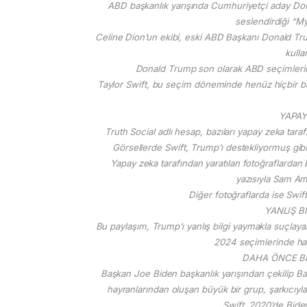
ABD başkanlık yarışında Cumhuriyetçi aday Dona
seslendirdiği “My
Celine Dion’un ekibi, eski ABD Başkanı Donald Trump
kulla
Donald Trump son olarak ABD seçimlerinde
Taylor Swift, bu seçim döneminde henüz hiçbir ba
YAPAY
Truth Social adlı hesap, bazıları yapay zeka taraf
Görsellerde Swift, Trump’ı destekliyormuş gib
Yapay zeka tarafından yaratılan fotoğraflardan 
yazısıyla Sam Amc
Diğer fotoğraflarda ise Swift
YANLIŞ B
Bu paylaşım, Trump’ı yanlış bilgi yaymakla suçlayan 
2024 seçimlerinde han
DAHA ÖNCE BI
Başkan Joe Biden başkanlık yarışından çekilip Ba
hayranlarından oluşan büyük bir grup, şarkıcıyla
Swift, 2020’de Biden