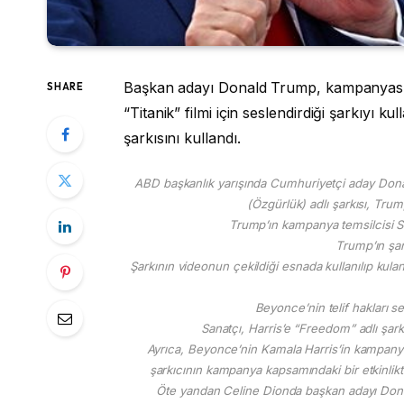
Başkan adayı Donald Trump, kampanyasınd
SHARE
“Titanik” filmi için seslendirdiği şarkıy
şarkısını kullandı.
ABD başkanlık yarışında Cumhuriyetçi aday Donal
(Özgürlük) adlı şarkısı, Tru
Trump’ın kampanya temsilcisi St
Trump’ın şark
Şarkının videonun çekildiği esnada kullanılıp kul
Beyonce’nin telif hakları s
Sanatçı, Harris’e “Freedom” adlı şark
Ayrıca, Beyonce’nin Kamala Harris’in kampanyas
şarkıcının kampanya kapsamındaki bir etkinlikt
Öte yandan Celine Dionda başkan adayı Donal