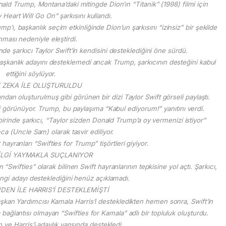
ld Trump, Montana’daki mitingde Dion’ın “Titanik” (1998) filmi için
 Heart Will Go On” şarkısını kullandı.
’ı, başkanlık seçim etkinliğinde Dion’un şarkısını “izinsiz” bir şekilde
nması nedeniyle eleştirdi.
 şarkıcı Taylor Swift’in kendisini desteklediğini öne sürdü.
şkanlık adayını desteklemedi ancak Trump, şarkıcının desteğini kabul
ettiğini söylüyor.
 ZEKA İLE OLUŞTURULDU
ından oluşturulmuş gibi görünen bir dizi Taylor Swift görseli paylaştı.
i görünüyor. Trump, bu paylaşıma “Kabul ediyorum!” yanıtını verdi.
birinde şarkıcı, “Taylor sizden Donald Trump’a oy vermenizi istiyor”
a (Uncle Sam) olarak tasvir ediliyor.
 hayranları “Swifties for Trump” tişörtleri giyiyor.
İLGİ YAYMAKLA SUÇLANIYOR
“Swifties” olarak bilinen Swift hayranlarının tepkisine yol açtı. Şarkıcı,
gi adayı desteklediğini henüz açıklamadı.
DEN İLE HARRIS’İ DESTEKLEMİŞTİ
şkan Yardımcısı Kamala Harris’i destekledikten hemen sonra, Swift’in
 bağlantısı olmayan “Swifties for Kamala” adlı bir topluluk oluşturdu.
 ve Harris’i adaylık yarışında destekledi.