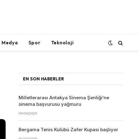
l Medya
Spor
Teknoloji
EN SON HABERLER
Milletlerarası Antakya Sinema Şenliği’ne
sinema başvurusu yağmuru
04/04/2025
Bergama Tenis Kulübü Zafer Kupası başlıyor
04/04/2025