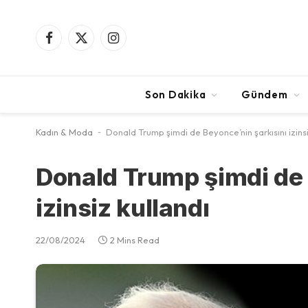
Facebook
X
Instagram
(Twitter)
Son Dakika
Gündem
Kadın & Moda
-
Donald Trump şimdi de Beyonce’nin şarkısını izinsi
Donald Trump şimdi de 
izinsiz kullandı
22/08/2024
2 Mins Read