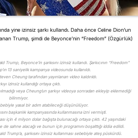
a yine izinsiz şarkı kullandı. Daha önce Celine Dion’un
ı kullanan Trump, şimdi de Beyonce’nin “Freedom” (Özgürlük)
d Trump, Beyonce’in şarkısını izinsiz kullandı. Şarkıcının “Freedom”
mp’ın 13 saniyelik kampanya videosunda kullanıldı.
even Cheung tarafından yayınlanan video kaldırıldı.
ıyı izinsiz kullandığı ortaya çıktı.
anılmadığı veya Cheung’un şarkıyı videoya sonradan ekleyip eklemediği
bilinmiyor.
ebebiyle yasal bir adım atabileceği düşünülüyor.
ısını başkanlık kampanyasında kullanmasına izni vermişti.
ı için 4 milyon dolar bağışta bulunacağı ortaya çıktı. 42 yaşındaki
e de sahne alacağı ve bunun için programını boşalttığı iddia edildi.
d Trump’a, şarkısını izinsiz kullanması sebebiyle ateş püskürdü.