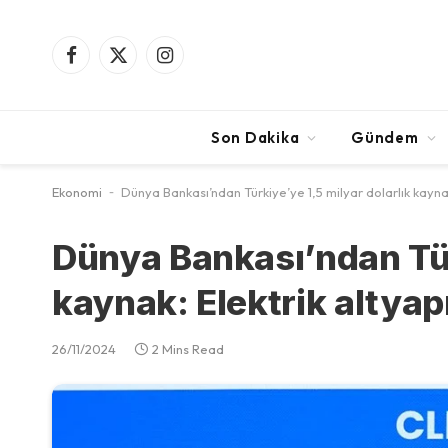
Facebook
X
Instagram
(Twitter)
Son Dakika
Gündem
Ekonomi
-
Dünya Bankası’ndan Türkiye’ye 1,5 milyar dolarlık kaynak: 
Dünya Bankası’ndan Tür
kaynak: Elektrik altyapı
26/11/2024
2 Mins Read