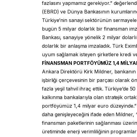
fazlasını yapmamız gerekiyor.” değerlen
(EBRD) ve Dünya Bankasının kurumlarında
Türkiye’nin sanayi sektörünün sermayele
bugün 5 milyar dolarlık bir finansman i
Bankası, sanayiye yönelik 2 milyar dolarlı
dolarlık bir anlaşma imzaladık. Türk Exi
uyum sağlamak isteyen şirketlere kredi ver
FİNANSMAN PORTFÖYÜMÜZ 1,4 MİLYA
Ankara Direktörü Kirk Mildner, bankanın Tü
işbirliği çerçevesinin bir parçası olarak ö
fazla yeşil tahvil ihraç ettik. Türkiye’de 50
kalkınma bankalarıyla olan stratejik ortak
portföyümüz 1,4 milyar euro düzeyinde.” d
daha genişleyeceğini ifade eden Mildner, 
finansman paketlerinin sağlanması üzerine
üretiminde enerji verimliliğinin programla