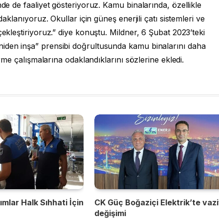
nde de faaliyet gösteriyoruz. Kamu binalarında, özellikle
daklanıyoruz. Okullar için güneş enerjili çatı sistemleri ve
çekleştiriyoruz.” diye konuştu. Mildner, 6 Şubat 2023’teki
niden inşa” prensibi doğrultusunda kamu binalarını daha
tirme çalışmalarına odaklandıklarını sözlerine ekledi.
mlar Halk Sıhhati İçin
CK Güç Boğaziçi Elektrik’te vaz
değişimi