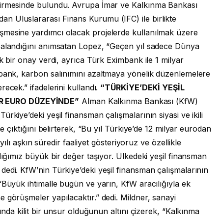
dirmesinde bulundu. Avrupa İmar ve Kalkınma Bankası
n Uluslararası Finans Kurumu (IFC) ile birlikte
şmesine yardımcı olacak projelerde kullanılmak üzere
mzalandığını anımsatan Lopez, “Geçen yıl sadece Dünya
k bir onay verdi, ayrıca Türk Eximbank ile 1 milyar
mbank, karbon salınımını azaltmaya yönelik düzenlemelere
ecek.” ifadelerini kullandı.
“TÜRKİYE’DEKİ YEŞİL
R EURO DÜZEYİNDE”
Alman Kalkınma Bankası (KfW)
rkiye’deki yeşil finansman çalışmalarının siyasi ve ikili
ne çıktığını belirterek, “Bu yıl Türkiye’de 12 milyar eurodan
 yılı aşkın süredir faaliyet gösteriyoruz ve özellikle
lığımız büyük bir değer taşıyor. Ülkedeki yeşil finansman
edi. KfW’nin Türkiye’deki yeşil finansman çalışmalarının
“Büyük ihtimalle bugün ve yarın, KfW aracılığıyla ek
 görüşmeler yapılacaktır.” dedi. Mildner, sanayi
rında kilit bir unsur olduğunun altını çizerek, “Kalkınma