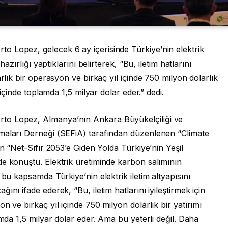
 Lopez, gelecek 6 ay içerisinde Türkiye’nin elektrik
hazırlığı yaptıklarını belirterek, “Bu, iletim hatlarını
arlık bir operasyon ve birkaç yıl içinde 750 milyon dolarlık
 içinde toplamda 1,5 milyar dolar eder.” dedi.
to Lopez, Almanya’nın Ankara Büyükelçiliği ve
maları Derneği (SEFiA) tarafından düzenlenen “Climate
en “Net-Sıfır 2053’e Giden Yolda Türkiye’nin Yeşil
de konuştu. Elektrik üretiminde karbon salımının
 bu kapsamda Türkiye’nin elektrik iletim altyapısını
nı ifade ederek, “Bu, iletim hatlarını iyileştirmek için
n ve birkaç yıl içinde 750 milyon dolarlık bir yatırımı
amda 1,5 milyar dolar eder. Ama bu yeterli değil. Daha