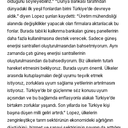
olduğunu söyleyebiliriz.” “Dünya Bankası tarafından
dünyadaki ilk yeşil fonlardan birini Türkiye’de devreye
aldık.” diyen Lopez şunları kaydetti: “Üretim mühendisliği
alanında değişiklikler yapacak olan firmalara aktarılacak bu
fonlar. Burada tabii ki kalkınma bankaları güneş panellerinin
daha fazla kullanılmasına destek verecek. Sadece güneş
enerjisi santralleri oluşturulmasından bahsetmiyorum. Aynı
zamanda çatı güneş enerjisi santrallerinin
oluşturulmasından da bahsediyorum. Biz ülkelerin tutarlı
hareket etmesini bekliyoruz. Burada uyum önemli. Ülkeler
arasında kutuplaşmaları değil uyumu teşvik etmek
istiyoruz, zorluklara uyum sağlama yetilerinin artırılmasını
istiyoruz. Türkiye’de bir güçlenme söz konusu uyum
açısından ve bu bağlamda enflasyonla alakalı Türkiye’de
birtakım zorluklar yaşandı. Son yıllarda ise Türkiye kişi
başına düşen milli geliri artırdı.” Lopez, ülkelerin
zenginleştikçe tarım sektörünün ekonomideki ağırlığının
düştüğünü, hizmet ve sanayi sektörünün payının da arttığını