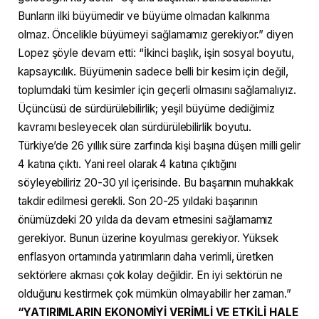
Bunların ilki büyümedir ve büyüme olmadan kalkınma
olmaz. Öncelikle büyümeyi sağlamamız gerekiyor.” diyen
Lopez şöyle devam etti: “İkinci başlık, işin sosyal boyutu,
kapsayıcılık. Büyümenin sadece belli bir kesim için değil,
toplumdaki tüm kesimler için geçerli olmasını sağlamalıyız.
Üçüncüsü de sürdürülebilirlik; yeşil büyüme dediğimiz
kavramı besleyecek olan sürdürülebilirlik boyutu.
Türkiye’de 26 yıllık süre zarfında kişi başına düşen milli gelir
4 katına çıktı. Yani reel olarak 4 katına çıktığını
söyleyebiliriz 20-30 yıl içerisinde. Bu başarının muhakkak
takdir edilmesi gerekli. Son 20-25 yıldaki başarının
önümüzdeki 20 yılda da devam etmesini sağlamamız
gerekiyor. Bunun üzerine koyulması gerekiyor. Yüksek
enflasyon ortamında yatırımların daha verimli, üretken
sektörlere akması çok kolay değildir. En iyi sektörün ne
olduğunu kestirmek çok mümkün olmayabilir her zaman.”
“YATIRIMLARIN EKONOMİYİ VERİMLİ VE ETKİLİ HALE