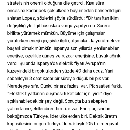
stratejisinin önemli olduğuna dile getirdi. Kısa süre
öncesine kadar pek çok ülkede büyümeden bahsedildiğini
anlatan Lopez, sözlerini şöyle sürdürdü: “Bir taraftan iklim
değişikliğiyle ilgili hususlara vurgu yapılıyordu. Süreci
birlikte yürütmek mümkün. Büyüme için çalışmalar
yürütürken enerji geçişiyle ilgili çalışmaları da yürütmek ve
başarılı olmak mümkün. İspanya son yıllarda yenilenebilen
enerjiye, özellikle güneş ve rüzgar enerjisine, büyük ağırlık
verdi. Şu anda İspanya’da elektrik fiyatı Avrupa’nın
kuzeyindeki birçok ülkeden yüzde 40 daha ucuz. Yani
sabahleyin 3 saat kadar bir süreyle düşük bir pik var.
Neredeyse sıfır. Çünkü bir arz fazlası var. Pik saatleri farklı.
“Elektrik fiyatlarının düşmesi tüketiciler için iyidir’ diye
açıklanabilecek bir şey değil. Sonuçta bu sebepten
yatırımlarını şekillendiren firmalar var. Enerji açısından
baktığımızda Türkiye, lider ülkelerden biri. Elektrik üretim
kapasitesinin bugün Türkiye’de yaklaşık 105 bin megavat