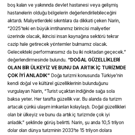
boş kalan ve yakınında devlet hastanesi veya gelişmiş
hastanelerin olduğu bölgelerin değerlendirilebileceğini
aktardı. Maliyetlerdeki sıkıntılara da dikkati çeken Narin,
“2025’teki en büyük imtihanımız birincisi maliyetler
üzerinde olacak, ikincisi insan kaynağına sektörü tekrar
cazip hale getirecek yöntemler bulmamız olacak.
Gelecekteki performansımız da bu iki noktadan geçecek.”
değerlendirmesinde bulundu.
“DOĞAL GÜZELLİKLERİ
OLAN BİR ÜLKEYİZ VE BUNU DA ARTIK İÇ TURİZMDE
ÇOK İYİ ANLADIK”
Doğa turizmi konusunda Türkiye’nin
kendi doğal ve kültürel güzelliklerinin bulunduğunu
vurgulayan Narin, “Turist uçaktan indiğinde sağa sola
baksa yeter. Her tarafta güzellik var. Bu alanda da turizm
artacak çünkü ulaşım imkanları kolaylaştı. Doğal güzellikleri
olan bir ülkeyiz ve bunu da artık iç turizmde çok iyi
anladık.” şeklinde görüş belirtti. Narin, şu anda 10,5 trilyon
dolar olan dünya turizminin 2033’te 15 trilyon dolara