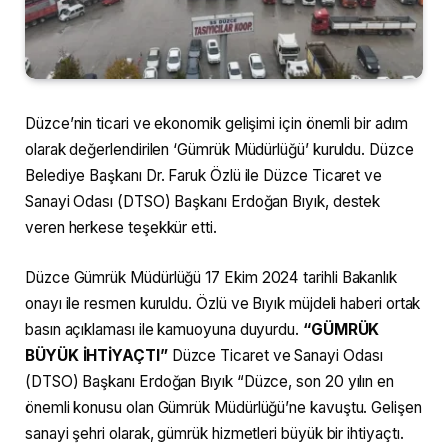
Düzce’nin ticari ve ekonomik gelişimi için önemli bir adım
olarak değerlendirilen ‘Gümrük Müdürlüğü’ kuruldu. Düzce
Belediye Başkanı Dr. Faruk Özlü ile Düzce Ticaret ve
Sanayi Odası (DTSO) Başkanı Erdoğan Bıyık, destek
veren herkese teşekkür etti.
Düzce Gümrük Müdürlüğü 17 Ekim 2024 tarihli Bakanlık
onayı ile resmen kuruldu. Özlü ve Bıyık müjdeli haberi ortak
basın açıklaması ile kamuoyuna duyurdu.
“GÜMRÜK
BÜYÜK İHTİYAÇTI”
Düzce Ticaret ve Sanayi Odası
(DTSO) Başkanı Erdoğan Bıyık “Düzce, son 20 yılın en
önemli konusu olan Gümrük Müdürlüğü’ne kavuştu. Gelişen
sanayi şehri olarak, gümrük hizmetleri büyük bir ihtiyaçtı.