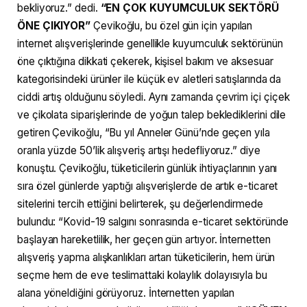
bekliyoruz.” dedi.
“EN ÇOK KUYUMCULUK SEKTÖRÜ
ÖNE ÇIKIYOR”
Çevikoğlu, bu özel gün için yapılan
internet alışverişlerinde genellikle kuyumculuk sektörünün
öne çıktığına dikkati çekerek, kişisel bakım ve aksesuar
kategorisindeki ürünler ile küçük ev aletleri satışlarında da
ciddi artış olduğunu söyledi. Aynı zamanda çevrim içi çiçek
ve çikolata siparişlerinde de yoğun talep beklediklerini dile
getiren Çevikoğlu, “Bu yıl Anneler Günü’nde geçen yıla
oranla yüzde 50’lik alışveriş artışı hedefliyoruz.” diye
konuştu. Çevikoğlu, tüketicilerin günlük ihtiyaçlarının yanı
sıra özel günlerde yaptığı alışverişlerde de artık e-ticaret
sitelerini tercih ettiğini belirterek, şu değerlendirmede
bulundu: “Kovid-19 salgını sonrasında e-ticaret sektöründe
başlayan hareketlilik, her geçen gün artıyor. İnternetten
alışveriş yapma alışkanlıkları artan tüketicilerin, hem ürün
seçme hem de eve teslimattaki kolaylık dolayısıyla bu
alana yöneldiğini görüyoruz. İnternetten yapılan