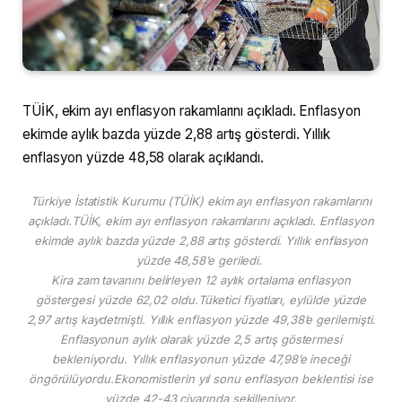
TÜİK, ekim ayı enflasyon rakamlarını açıkladı. Enflasyon
ekimde aylık bazda yüzde 2,88 artış gösterdi. Yıllık
enflasyon yüzde 48,58 olarak açıklandı.
Türkiye İstatistik Kurumu (TÜİK) ekim ayı enflasyon rakamlarını
açıkladı.TÜİK, ekim ayı enflasyon rakamlarını açıkladı. Enflasyon
ekimde aylık bazda yüzde 2,88 artış gösterdi. Yıllık enflasyon
yüzde 48,58’e geriledi.
Kira zam tavanını belirleyen 12 aylık ortalama enflasyon
göstergesi yüzde 62,02 oldu.Tüketici fiyatları, eylülde yüzde
2,97 artış kaydetmişti. Yıllık enflasyon yüzde 49,38’e gerilemişti.
Enflasyonun aylık olarak yüzde 2,5 artış göstermesi
bekleniyordu. Yıllık enflasyonun yüzde 47,98’e ineceği
öngörülüyordu.Ekonomistlerin yıl sonu enflasyon beklentisi ise
yüzde 42-43 civarında şekilleniyor.