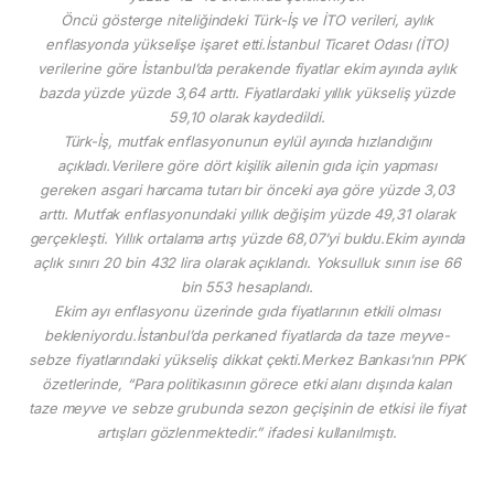
Öncü gösterge niteliğindeki Türk-İş ve İTO verileri, aylık
enflasyonda yükselişe işaret etti.İstanbul Ticaret Odası (İTO)
verilerine göre İstanbul’da perakende fiyatlar ekim ayında aylık
bazda yüzde yüzde 3,64 arttı. Fiyatlardaki yıllık yükseliş yüzde
59,10 olarak kaydedildi.
Türk-İş, mutfak enflasyonunun eylül ayında hızlandığını
açıkladı.Verilere göre dört kişilik ailenin gıda için yapması
gereken asgari harcama tutarı bir önceki aya göre yüzde 3,03
arttı. Mutfak enflasyonundaki yıllık değişim yüzde 49,31 olarak
gerçekleşti. Yıllık ortalama artış yüzde 68,07’yi buldu.Ekim ayında
açlık sınırı 20 bin 432 lira olarak açıklandı. Yoksulluk sınırı ise 66
bin 553 hesaplandı.
Ekim ayı enflasyonu üzerinde gıda fiyatlarının etkili olması
bekleniyordu.İstanbul’da perkaned fiyatlarda da taze meyve-
sebze fiyatlarındaki yükseliş dikkat çekti.Merkez Bankası’nın PPK
özetlerinde, “Para politikasının görece etki alanı dışında kalan
taze meyve ve sebze grubunda sezon geçişinin de etkisi ile fiyat
artışları gözlenmektedir.” ifadesi kullanılmıştı.