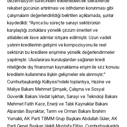
dezenflasyon sürecinden etkilenebilecek sektörlerde
rekabet gücünün artırılması ve istihdamın korunması gibi
çalışmaların değerlendirildiği belirtilen açıklamada, şunlar
kaydedildi: “Ayrıca bu süreçte sanayi sektörünün
karşılaştığı zorluklara yönelik çözüm önerileri ve
atılabilecek ilave adımlar istişare edilmiştir. Uzun vadeli
yatırım kredilerinin gelişimi ve kompozisyonu ile reel
sektörün bu kredilere erişimine yönelik değerlendirmeler
yapılmıştır. Uluslararası kuruluşlardan sağlanan kredi
niteliğinde dış finansman kaynaklarına erişim ile söz konusu
kredilerin kullanımına ilişkin gelişmeler ele alınmıştır.”
Cumhurbaşkanlığı Külliyesi’ndeki toplantıya, Hazine ve
Maliye Bakanı Mehmet Şimşek, Çalışma ve Sosyal
Güvenlik Bakanı Vedat Işıkhan, Sanayi ve Teknoloji Bakanı
Mehmet Fatih Kacır, Enerji ve Tabii Kaynaklar Bakanı
Alparslan Bayraktar, Tarım ve Orman Bakanı İbrahim
Yumaklı, AK Parti TBMM Grup Başkanı Abdullah Güler, AK
Parti Genel Başkan Vekili Mustafa Elitaş, Cumhurbaşkanlığı