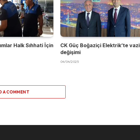
mlar Halk Sıhhati İçin
CK Güç Boğaziçi Elektrik’te vaz
değişimi
04/04/2025
D A COMMENT