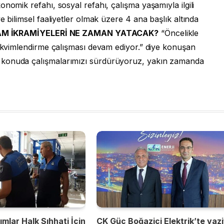
nomik refahı, sosyal refahı, çalışma yaşamıyla ilgili
e bilimsel faaliyetler olmak üzere 4 ana başlık altında
M İKRAMİYELERİ NE ZAMAN YATACAK?
“Öncelikle
takvimlendirme çalışması devam ediyor.” diye konuşan
 konuda çalışmalarımızı sürdürüyoruz, yakın zamanda
mlar Halk Sıhhati İçin
CK Güç Boğaziçi Elektrik’te vaz