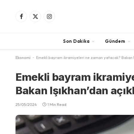
Facebook
X
Instagram
(Twitter)
Son Dakika
Gündem
Ekonomi
-
Emekli bayram ikramiyeleri ne zaman yatacak? Bakan 
Emekli bayram ikramiy
Bakan Işıkhan’dan açı
25/05/2024
1 Min Read