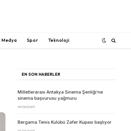
l Medya
Spor
Teknoloji
EN SON HABERLER
Milletlerarası Antakya Sinema Şenliği’ne
sinema başvurusu yağmuru
04/04/2025
Bergama Tenis Kulübü Zafer Kupası başlıyor
04/04/2025