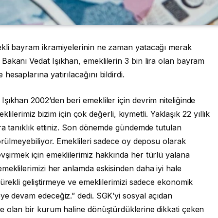
ekli bayram ikramiyelerinin ne zaman yatacağı merak
Bakanı Vedat Işıkhan, emeklilerin 3 bin lira olan bayram
esaplarına yatırılacağını bildirdi.
şıkhan 2002’den beri emekliler için devrim niteliğinde
eklilerimiz bizim için çok değerli, kıymetli. Yaklaşık 22 yıllık
ara tanıklık ettiniz. Son dönemde gündemde tutulan
görülmeyebiliyor. Emeklileri sadece oy deposu olarak
vşirmek için emeklilerimiz hakkında her türlü yalana
meklilerimizi her anlamda eskisinden daha iyi hale
sürekli geliştirmeye ve emeklilerimizi sadece ekonomik
eye devam edeceğiz.” dedi. SGK’yi sosyal açıdan
e olan bir kurum haline dönüştürdüklerine dikkati çeken