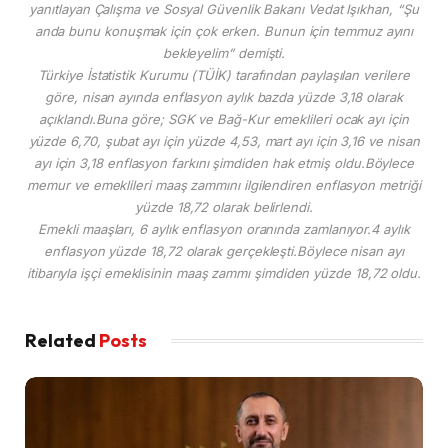
yanıtlayan Çalışma ve Sosyal Güvenlik Bakanı Vedat Işıkhan, “Şu
anda bunu konuşmak için çok erken. Bunun için temmuz ayını
bekleyelim” demişti.
Türkiye İstatistik Kurumu (TÜİK) tarafından paylaşılan verilere
göre, nisan ayında enflasyon aylık bazda yüzde 3,18 olarak
açıklandı.Buna göre; SGK ve Bağ-Kur emeklileri ocak ayı için
yüzde 6,70, şubat ayı için yüzde 4,53, mart ayı için 3,16 ve nisan
ayı için 3,18 enflasyon farkını şimdiden hak etmiş oldu.Böylece
memur ve emeklileri maaş zammını ilgilendiren enflasyon metriği
yüzde 18,72 olarak belirlendi.
Emekli maaşları, 6 aylık enflasyon oranında zamlanıyor.4 aylık
enflasyon yüzde 18,72 olarak gerçekleşti.Böylece nisan ayı
itibarıyla işçi emeklisinin maaş zammı şimdiden yüzde 18,72 oldu.
Related
Posts