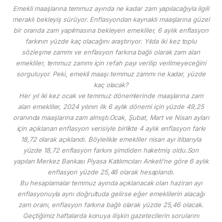
Emekli maaşlarına temmuz ayında ne kadar zam yapılacağıyla ilgili
meraklı bekleyiş sürüyor. Enflasyondan kaynaklı maaşlarına güzel
bir oranda zam yapılmasına bekleyen emekliler, 6 aylık enflasyon
farkının yüzde kaç olacağını araştırıyor. Yılda iki kez toplu
sözleşme zammı ve enflasyon farkına bağlı olarak zam alan
emekliler, temmuz zammı için refah payı verilip verilmeyeceğini
sorguluyor. Peki, emekli maaşı temmuz zammı ne kadar, yüzde
kaç olacak?
Her yıl iki kez ocak ve temmuz dönemlerinde maaşlarına zam
alan emekliler, 2024 yılının ilk 6 aylık dönemi için yüzde 49,25
oranında maaşlarına zam almıştı.Ocak, Şubat, Mart ve Nisan ayları
için açıklanan enflasyon verisiyle birlikte 4 aylık enflasyon farkı
18,72 olarak açıklandı. Böylelikle emekliler nisan ayı itibarıyla
yüzde 18,72 enflasyon farkını şimdiden haketmiş oldu.Son
yapılan Merkez Bankası Piyasa Katılımcıları Anketi’ne göre 6 aylık
enflasyon yüzde 25,46 olarak hesaplandı.
Bu hesaplamalar temmuz ayında açıklanacak olan haziran ayı
enflasyonuyla aynı doğrultuda gelirse eğer emeklilerin alacağı
zam oranı, enflasyon farkına bağlı olarak yüzde 25,46 olacak.
Geçtiğimiz haftalarda konuya ilişkin gazetecilerin sorularını