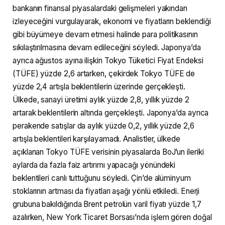
bankanın finansal piyasalardaki gelişmeleri yakından
izleyeceğini vurgulayarak, ekonomi ve fiyatların beklendiği
gibi büyümeye devam etmesi halinde para politikasının
sıkılaştırılmasına devam edileceğini söyledi. Japonya’da
ayrıca ağustos ayına ilişkin Tokyo Tüketici Fiyat Endeksi
(TÜFE) yüzde 2,6 artarken, çekirdek Tokyo TÜFE de
yüzde 2,4 artışla beklentilerin üzerinde gerçekleşti.
Ülkede, sanayi üretimi aylık yüzde 2,8, yıllık yüzde 2
artarak beklentilerin altında gerçekleşti. Japonya’da ayrıca
perakende satışlar da aylık yüzde 0,2, yıllık yüzde 2,6
artışla beklentileri karşılayamadı. Analistler, ülkede
açıklanan Tokyo TÜFE verisinin piyasalarda BoJ’un ileriki
aylarda da fazla faiz artırımı yapacağı yönündeki
beklentileri canlı tuttuğunu söyledi. Çin’de alüminyum
stoklarının artması da fiyatları aşağı yönlü etkiledi. Enerji
grubuna bakıldığında Brent petrolün varil fiyatı yüzde 1,7
azalırken, New York Ticaret Borsası’nda işlem gören doğal