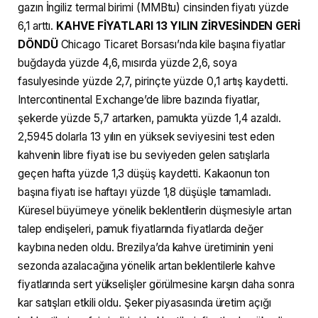
gazın İngiliz termal birimi (MMBtu) cinsinden fiyatı yüzde
6,1 arttı.
KAHVE FİYATLARI 13 YILIN ZİRVESİNDEN GERİ
DÖNDÜ
Chicago Ticaret Borsası’nda kile başına fiyatlar
buğdayda yüzde 4,6, mısırda yüzde 2,6, soya
fasulyesinde yüzde 2,7, pirinçte yüzde 0,1 artış kaydetti.
Intercontinental Exchange’de libre bazında fiyatlar,
şekerde yüzde 5,7 artarken, pamukta yüzde 1,4 azaldı.
2,5945 dolarla 13 yılın en yüksek seviyesini test eden
kahvenin libre fiyatı ise bu seviyeden gelen satışlarla
geçen hafta yüzde 1,3 düşüş kaydetti. Kakaonun ton
başına fiyatı ise haftayı yüzde 1,8 düşüşle tamamladı.
Küresel büyümeye yönelik beklentilerin düşmesiyle artan
talep endişeleri, pamuk fiyatlarında fiyatlarda değer
kaybına neden oldu. Brezilya’da kahve üretiminin yeni
sezonda azalacağına yönelik artan beklentilerle kahve
fiyatlarında sert yükselişler görülmesine karşın daha sonra
kar satışları etkili oldu. Şeker piyasasında üretim açığı