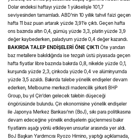
Dolar endeksi haftayı yüzde 1 yükselişle 101,7
seviyesinden tamamladı. ABD’nin 10 yıllık tahvil faizi geçen
hafta 11 baz puan artarak yüzde 3,91’e çıktı. Geçen hafta
ons bazında altın 0,4, gümüş yüzde 3,3, platin yüzde 3,9
değer kaybederken, paladyum yüzde 0,4 değer kazandı.
BAKIRDA TALEP ENDİŞELERİ ÖNE ÇIKTI
Öte yandan
baz metallere bakıldığında ise tezgah üstü piyasada geçen
hafta fiyatlar libre bazında bakırda 0,8, nikelde yüzde 0,1,
kurşunda yüzde 2,3, çinkoda yüzde 0,4 ve alüminyumda
yüzde 3,5 azaldı. Bakırda talebe yönelik endişeler devam
ederken, Melbourne merkezli madencilik şirketi BHP
Group, bu yıl Çin’den gelecek talebin düşeceği
öngörüsünde bulundu. Çin ekonomisine yönelik endişeler
ile Japonya Merkez Bankası’nın (BoJ), sıkı para politikasına
devam edeceğine yönelik endişelerin güçlenmesi bakır
fiyatlarını aşağı yönlü etkileyen unsurlar arasında yer aldı.
BoJ Başkan Yardımcısı Ryozo Himino, yaptığı açıklamada,