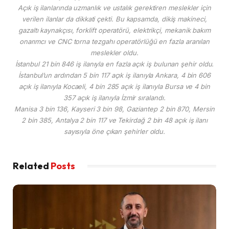
Açık iş ilanlarında uzmanlık ve ustalık gerektiren meslekler için
verilen ilanlar da dikkati çekti. Bu kapsamda, dikiş makineci,
gazaltı kaynakçısı, forklift operatörü, elektrikçi, mekanik bakım
onarımcı ve CNC torna tezgahı operatörlüğü en fazla aranılan
meslekler oldu.
İstanbul 21 bin 846 iş ilanıyla en fazla açık iş bulunan şehir oldu.
İstanbul’un ardından 5 bin 117 açık iş ilanıyla Ankara, 4 bin 606
açık iş ilanıyla Kocaeli, 4 bin 285 açık iş ilanıyla Bursa ve 4 bin
357 açık iş ilanıyla İzmir sıralandı.
Manisa 3 bin 136, Kayseri 3 bin 98, Gaziantep 2 bin 870, Mersin
2 bin 385, Antalya 2 bin 117 ve Tekirdağ 2 bin 48 açık iş ilanı
sayısıyla öne çıkan şehirler oldu.
Related
Posts