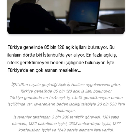
Türkiye genelinde 85 bin 128 açık iş ilanı bulunuyor. Bu
ilanların dörtte biri İstanbul’da yer alıyor. En fazla açık iş,
nitelik gerektirmeyen beden işçiliğinde bulunuyor. İşte
Türkiye’de en çok aranan meslekler…
İŞKUR’un hayata geçirdiği Açık İş Haritası uygulamasına göre,
Türkiye genelinde 85 bin 128 açık iş ilanı bulunuyor.
Türkiye genelinde en fazla açık iş, nitelik gerektirmeyen beden
işçiliğinde var. İşverenlerin beden işçiliği talebiyle 20 bin 538 ilanı
bulunuyor.
İşverenler tarafından 3 bin 280 temizlik görevlisi, 1381 satış
elemanı, 1322 paketleme işçisi, 1303 ambar-depo işçisi, 1277
konfeksiyon işçisi ve 1249 servis elemanı ilanı verildi.