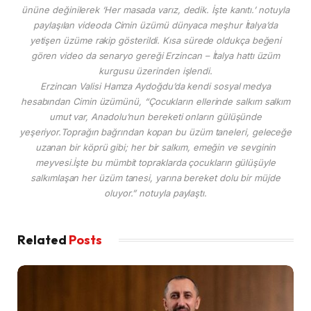
ününe değinilerek ‘Her masada varız, dedik. İşte kanıtı.’ notuyla
paylaşılan videoda Cimin üzümü dünyaca meşhur İtalya’da
yetişen üzüme rakip gösterildi. Kısa sürede oldukça beğeni
gören video da senaryo gereği Erzincan – İtalya hattı üzüm
kurgusu üzerinden işlendi.
Erzincan Valisi Hamza Aydoğdu’da kendi sosyal medya
hesabından Cimin üzümünü, “Çocukların ellerinde salkım salkım
umut var, Anadolu’nun bereketi onların gülüşünde
yeşeriyor.Toprağın bağrından kopan bu üzüm taneleri, geleceğe
uzanan bir köprü gibi; her bir salkım, emeğin ve sevginin
meyvesi.İşte bu mümbit topraklarda çocukların gülüşüyle
salkımlaşan her üzüm tanesi, yarına bereket dolu bir müjde
oluyor.” notuyla paylaştı.
Related
Posts