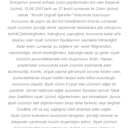
Türkiye’nin önemli sofralık üzüm çeşitlerinden biri olan Karaerik
üzümü, 13.06.2001 tarih ve 37 tescil numarası ile Cimin üzümü
olarak “Tescilli Coğrafi İşaretler” listesinde bulunuyor.
Kurusunu da yaşını da bol bol tüketilmesini öneren uzmanlar
siyah üzümün içerdiği demir sayesinde hastalıklara şifa olduğunu
belirtti.Çekirdeğinden, kabuğuna, yaprağına, kurusuna kadar şifa
deposu olan siyah üzümün faydalarının saymakla bitmediğini
ifade eden uzmanlar şu bilgilere yer verdi:“Migrenden,
hazımsızlığa, demir eksikliğinden, kabızlığa kadar iyi gelen siyah
üzümün yumurtalıklardaki kist oluşumunu önler. Yapılan
araştırmalar sonucunda siyah üzümün kadınlarda adet
düzensizliği, kısırlık, düşük yapma gibi birçok soruna neden olan,
yumurtalıklarda oluşan kistleri tedavi edici etkisi bulunduğu
sonucuna ulaşıldı. Siyah üzüm 3 çeşit olan üzümün diğer bir
çeşididir. Genel hatlarıyla sağlık açısından faydaları aynıdır fakat
bazı özellikleri siyah üzümü diğerlerinden ayrı kılmaktadır. Ayrıca
siyah üzümün tadı diğerlerinden biraz daha farklıdır, ekşi değildir.
Özellikle cilt ve saç sağlığına ciddi anlamda katkı sağlar.
Siyah üzüm kolesterol seviyesini dengeler, içerdiği mineral ve
bileşenler yardımıyla insülin duyarlılığını arttırır. Siyah üzümün
düzenli tüketimi konsantrasyon, hafıza ve ayrıca sözleri ve