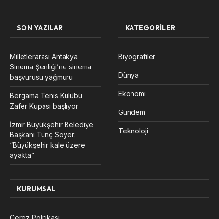
SON YAZILAR
KATEGORILER
Milletlerarası Antakya
Biyografiler
Sinema Şenliği’ne sinema
Dünya
başvurusu yağmuru
Ekonomi
Bergama Tenis Kulübü
Zafer Kupası başlıyor
Gündem
İzmir Büyükşehir Belediye
Teknoloji
Başkanı Tunç Soyer:
“Büyükşehir kale üzere
ayakta”
KURUMSAL
Çerez Politikası