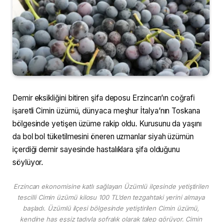
Demir eksikliğini bitiren şifa deposu Erzincan’ın coğrafi
işaretli Cimin üzümü, dünyaca meşhur İtalya’nın Toskana
bölgesinde yetişen üzüme rakip oldu. Kurusunu da yaşını
da bol bol tüketilmesini öneren uzmanlar siyah üzümün
içerdiği demir sayesinde hastalıklara şifa olduğunu
söylüyor.
Erzincan ekonomisine katlı sağlayan Üzümlü ilçesinde yetiştirilen
tescilli Cimin üzümü kilosu 100 TL’den tezgahtaki yerini almaya
başladı. Üzümlü ilçesi bölgesinde yetiştirilen Cimin üzümü,
kendine has eşsiz tadıyla sofralık olarak talep görüyor. Cimin