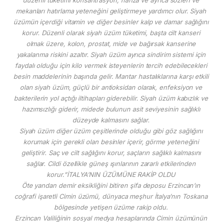
mekanları hatırlama yeteneğini geliştirmeye yardımcı olur. Siyah
üzümün içerdiği vitamin ve diğer besinler kalp ve damar sağlığını
korur. Düzenli olarak siyah üzüm tüketimi, başta cilt kanseri
olmak üzere, kolon, prostat, mide ve bağırsak kanserine
yakalanma riskini azaltır. Siyah üzüm ayrıca sindirim sistemi için
faydalı olduğu için kilo vermek isteyenlerin tercih edebilecekleri
besin maddelerinin başında gelir. Mantar hastalıklarına karşı etkili
olan siyah üzüm, güçlü bir antioksidan olarak, enfeksiyon ve
bakterilerin yol açtığı iltihapları giderebilir. Siyah üzüm kabızlık ve
hazımsızlığı giderir, midede bulunun asit seviyesinin sağlıklı
düzeyde kalmasını sağlar.
Siyah üzüm diğer üzüm çeşitlerinde olduğu gibi göz sağlığını
korumak için gerekli olan besinler içerir, görme yeteneğini
geliştirir. Saç ve cilt sağlığını korur, saçların sağlıklı kalmasını
sağlar. Cildi özellikle güneş ışınlarının zararlı etkilerinden
korur.”İTALYA’NIN ÜZÜMÜNE RAKİP OLDU
Öte yandan demir eksikliğini bitiren şifa deposu Erzincan’ın
coğrafi işaretli Cimin üzümü, dünyaca meşhur İtalya’nın Toskana
bölgesinde yetişen üzüme rakip oldu.
Erzincan Valiliğinin sosyal medya hesaplarında Cimin üzümünün