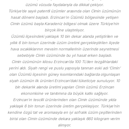
üzümü vücuda faydalarıyla da dikkat çekiyor.
Türkiye’de sayılı patentli üzümler arasında olan Cimin üzümünün
hasat dönemi başladı. Erzincan’ın Üzümlü bölgesinde yetişen
Cimin üzümü başta Karadeniz bölgesi olmak üzere Türkiye’nin
birçok iline ulaştırılıyor.
Üzümlü ilçesindeki yaklaşık 10 bin dekar alanda yetiştirilen ve
yıllık 6 bin tonun üzerinde üzüm üretimi gerçekleştirilen ilçede
hava sıcaklıklarının mevsim normallerinin üzerinde seyretmesi
sebebiyle Cimin üzümünde bu yıl hasat erken başladı.
Cimin üzümünün kilosu Erzincan’da 100 TL’den tezgâhlardaki
yerini aldı. Siyah rengi ve puslu yapısıyla tanınan eski adı ‘Cimin’
olan Üzümlü ilçesinin güney kısımlarındaki bağlarda olgunlaşan
siyah üzümün ilk ürünleri Erzincan’daki tüketiciye sunuluyor. 10
bin dekarlık alanda üretimi yapılan Cimin üzümü Erzincan
ekonomisine ve tanıtımına da büyük katkı sağlıyor.
Erzincan’ın tescilli ürünlerinden olan Cimin üzümünde yılda
yaklaşık 6 bin tonun üzerinde üretim gerçekleşiyor. Türkiye’nin
kendine özgü tat ve aromasıyla en iyi sofralık üzüm çeşitlerinden
birisi olan Cimin üzümünde dekara yaklaşık 660 kilogram verim
alınıyor.