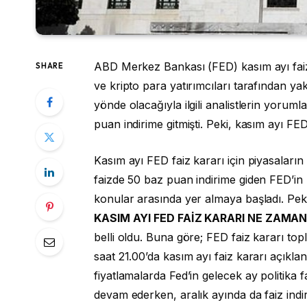
ABD Merkez Bankası (FED) kasım ayı faiz k
SHARE
ve kripto para yatırımcıları tarafından ya
yönde olacağıyla ilgili analistlerin yorumla
puan indirime gitmişti. Peki, kasım ayı F
Kasım ayı FED faiz kararı için piyasaları
faizde 50 baz puan indirime giden FED’in k
konular arasında yer almaya başladı. Pek
KASIM AYI FED FAİZ KARARI NE ZAMA
belli oldu. Buna göre; FED faiz kararı t
saat 21.00’da kasım ayı faiz kararı açıkla
fiyatlamalarda Fed’in gelecek ay politika
devam ederken, aralık ayında da faiz indir