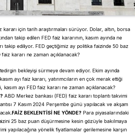
ararı için tarih araştırmaları sürüyor. Dolar, altın, borsa
kından takip edilen FED faiz kararının, kasım ayında ne
rı takip ediliyor. FED geçtiğimiz ay politika faizinde 50 baz
ED faiz kararı ne zaman açıklanacak?
n tedirgin bekleyişi sürmeye devam ediyor. Ekim ayında
asım ayı faiz kararı, yatırımcıların en çok merak ettiği
i, kasım ayı FED faiz kararı ne zaman açıklanacak?
N?
ABD Merkez bankası (FED) faiz kararı toplantı takvimi
oplantısı 7 Kasım 2024 Perşembe günü yapılacak ve akşam
nacak.
FAİZ BEKLENTİSİ NE YÖNDE?
Para piyasalarındaki
 faizini 25 baz puan düşürmesine kesin gözüyle bakılmaya
imi yapılacağına yönelik fiyatlamalar gerilemesine karşın