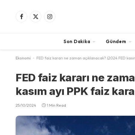
Facebook
X
Instagram
(Twitter)
Son Dakika
Gündem
Ekonomi
-
FED faiz kararı ne zaman açıklanacak? (2024 FED kasım
FED faiz kararı ne zam
kasım ayı PPK faiz kara
25/10/2024
1 Min Read