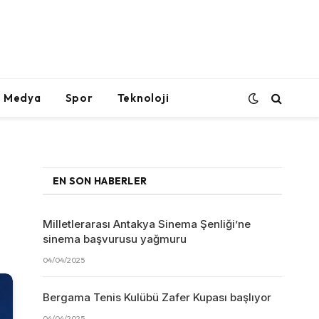
l Medya
Spor
Teknoloji
EN SON HABERLER
Milletlerarası Antakya Sinema Şenliği’ne
sinema başvurusu yağmuru
04/04/2025
Bergama Tenis Kulübü Zafer Kupası başlıyor
04/04/2025