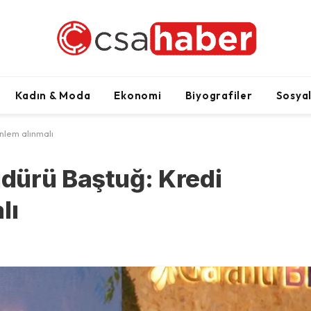
Kadın & Moda
Ekonomi
Biyografiler
Sosya
nlem alınmalı
dürü Baştuğ: Kredi
lı