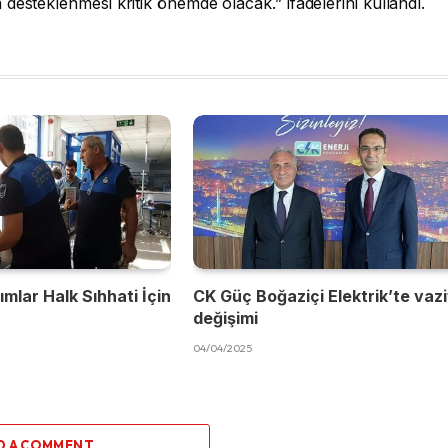
desteklenmesi kritik önemde olacak.” ifadelerini kullandı.
mlar Halk Sıhhati İçin
CK Güç Boğaziçi Elektrik’te vaz
değişimi
04/04/2025
D A COMMENT