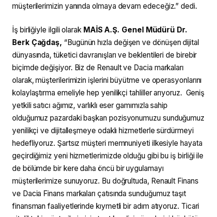
müşterilerimizin yanında olmaya devam edeceğiz.” dedi.
İş birliğiyle ilgili olarak
MAİS A.Ş. Genel Müdürü Dr.
Berk Çağdaş,
“Bugünün hızla değişen ve dönüşen dijital
dünyasında, tüketici davranışları ve beklentileri de birebir
biçimde değişiyor. Biz de Renault ve Dacia markaları
olarak, müşterilerimizin işlerini büyütme ve operasyonlarını
kolaylaştırma emeliyle hep yenilikçi tahliller arıyoruz. Geniş
yetkili satıcı ağımız, varlıklı eser gamımızla sahip
olduğumuz pazardaki başkan pozisyonumuzu sunduğumuz
yenilikçi ve dijitalleşmeye odaklı hizmetlerle sürdürmeyi
hedefliyoruz. Şartsız müşteri memnuniyeti ilkesiyle hayata
geçirdiğimiz yeni hizmetlerimizde olduğu gibi bu iş birliği ile
de bölümde bir kere daha öncü bir uygulamayı
müşterilerimize sunuyoruz. Bu doğrultuda, Renault Finans
ve Dacia Finans markaları çatısında sunduğumuz taşıt
finansman faaliyetlerinde kıymetli bir adım atıyoruz. Ticari