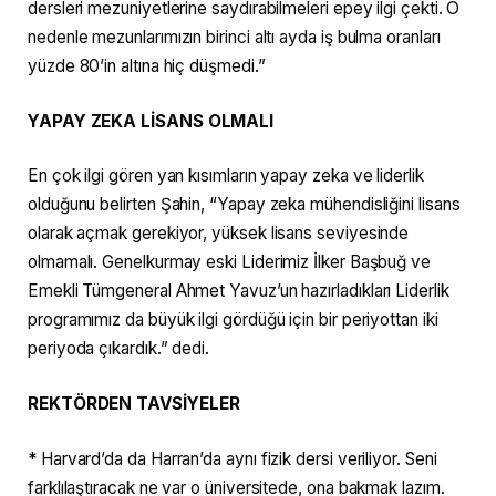
dersleri mezuniyetlerine saydırabilmeleri epey ilgi çekti. O
nedenle mezunlarımızın birinci altı ayda iş bulma oranları
yüzde 80’in altına hiç düşmedi.”
YAPAY ZEKA LİSANS OLMALI
En çok ilgi gören yan kısımların yapay zeka ve liderlik
olduğunu belirten Şahin, “Yapay zeka mühendisliğini lisans
olarak açmak gerekiyor, yüksek lisans seviyesinde
olmamalı. Genelkurmay eski Liderimiz İlker Başbuğ ve
Emekli Tümgeneral Ahmet Yavuz’un hazırladıkları Liderlik
programımız da büyük ilgi gördüğü için bir periyottan iki
periyoda çıkardık.” dedi.
REKTÖRDEN TAVSİYELER
* Harvard’da da Harran’da aynı fizik dersi veriliyor. Seni
farklılaştıracak ne var o üniversitede, ona bakmak lazım.