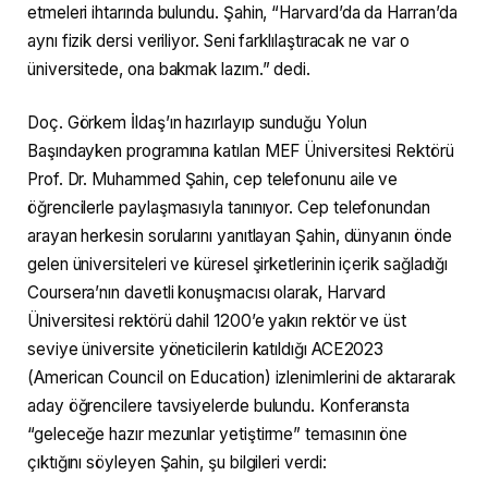
etmeleri ihtarında bulundu. Şahin, “Harvard’da da Harran’da
aynı fizik dersi veriliyor. Seni farklılaştıracak ne var o
üniversitede, ona bakmak lazım.” dedi.
Doç. Görkem İldaş’ın hazırlayıp sunduğu Yolun
Başındayken programına katılan MEF Üniversitesi Rektörü
Prof. Dr. Muhammed Şahin, cep telefonunu aile ve
öğrencilerle paylaşmasıyla tanınıyor. Cep telefonundan
arayan herkesin sorularını yanıtlayan Şahin, dünyanın önde
gelen üniversiteleri ve küresel şirketlerinin içerik sağladığı
Coursera’nın davetli konuşmacısı olarak, Harvard
Üniversitesi rektörü dahil 1200’e yakın rektör ve üst
seviye üniversite yöneticilerin katıldığı ACE2023
(American Council on Education) izlenimlerini de aktararak
aday öğrencilere tavsiyelerde bulundu. Konferansta
“geleceğe hazır mezunlar yetiştirme” temasının öne
çıktığını söyleyen Şahin, şu bilgileri verdi: