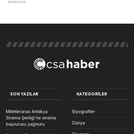
04/04/2025
SON YAZILAR
KATEGORILER
Milletlerarası Antakya
Biyografiler
Sinema Şenliği’ne sinema
Dünya
başvurusu yağmuru