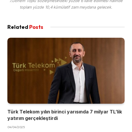
7.Dönem Toplu sözleşmesindeki yüzde 6 ilave edilmesi halinde
toplam yüzde 10,4 kümülatif zam meydana gelecek.
Related
Posts
Türk Telekom yılın birinci yarısında 7 milyar TL’lik
yatırım gerçekleştirdi
04/04/2025