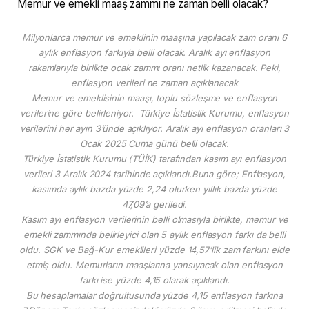
Memur ve emekli maaş zammı ne zaman belli olacak?
Milyonlarca memur ve emeklinin maaşına yapılacak zam oranı 6
aylık enflasyon farkıyla belli olacak. Aralık ayı enflasyon
rakamlarıyla birlikte ocak zammı oranı netlik kazanacak. Peki,
enflasyon verileri ne zaman açıklanacak
Memur ve emeklisinin maaşı, toplu sözleşme ve enflasyon
verilerine göre belirleniyor. Türkiye İstatistik Kurumu, enflasyon
verilerini her ayın 3’ünde açıklıyor. Aralık ayı enflasyon oranları 3
Ocak 2025 Cuma günü belli olacak.
Türkiye İstatistik Kurumu (TÜİK) tarafından kasım ayı enflasyon
verileri 3 Aralık 2024 tarihinde açıklandı.Buna göre; Enflasyon,
kasımda aylık bazda yüzde 2,24 olurken yıllık bazda yüzde
47,09’a geriledi.
Kasım ayı enflasyon verilerinin belli olmasıyla birlikte, memur ve
emekli zammında belirleyici olan 5 aylık enflasyon farkı da belli
oldu. SGK ve Bağ-Kur emeklileri yüzde 14,57’lik zam farkını elde
etmiş oldu. Memurların maaşlarına yansıyacak olan enflasyon
farkı ise yüzde 4,15 olarak açıklandı.
Bu hesaplamalar doğrultusunda yüzde 4,15 enflasyon farkına