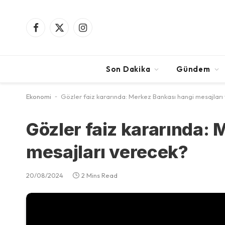
Facebook
X
Instagram
(Twitter)
Son Dakika
Gündem
Ekonomi
-
Gözler faiz kararında: Merkez Bankası hangi mesajları
Gözler faiz kararında:
mesajları verecek?
20/08/2024
2 Mins Read