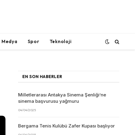
l Medya
Spor
Teknoloji
EN SON HABERLER
Milletlerarası Antakya Sinema Şenliği’ne
sinema başvurusu yağmuru
04/04/2025
Bergama Tenis Kulübü Zafer Kupası başlıyor
04/04/2025