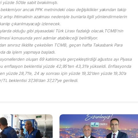
zi yüzde 50’de sabit bırakılmıştı.
 beklemiyor ancak PPK metnindeki olası değişiklikler yakından takip
iz artışı ihtimalinin azalması nedeniyle bunlarla ilgili yönlendirmelerin
arılıp çıkarılmayacağı izlenecek.
rda olduğu gibi piyasadaki Türk Lirası fazlalığı olacak.TCMB’nin
ilmesi konusunda yeni adımlar atabileceği belirtiliyor.
dan sınırsız likidite çekebilen TCMB, geçen hafta Takasbank Para
nda da işlem yapmaya başladı.
esyonellerden oluşan 69 katılımcıyla gerçekleştirdiği ağustos ayı Piyasa
sonu enflasyon beklentisi yüzde 42,95’ten 43,31’e yükseldi. Enflasyonda
’den yüzde 28,71’e, 24 ay sonrası için yüzde 19,32’den yüzde 19,30’a
r/TL beklentisi 37,36’dan 37,27’ye geriledi.