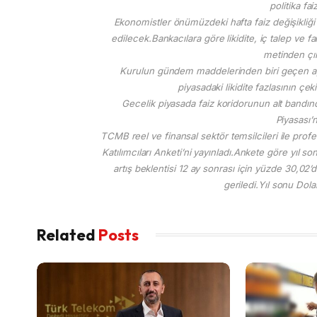
politika fai
Ekonomistler önümüzdeki hafta faiz değişikliği
edilecek.Bankacılara göre likidite, iç talep ve fa
metinden çık
Kurulun gündem maddelerinden biri geçen ayla
piyasadaki likidite fazlasının çek
Gecelik piyasada faiz koridorunun alt bandın
Piyasası’
TCMB reel ve finansal sektör temsilcileri ile prof
Katılımcıları Anketi’ni yayınladı.Ankete göre yıl 
artış beklentisi 12 ay sonrası için yüzde 30,02
geriledi.Yıl sonu Dola
Related
Posts