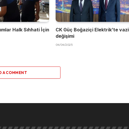
mlar Halk Sıhhati İçin
CK Güç Boğaziçi Elektrik’te vaz
değişimi
04/04/2025
D A COMMENT