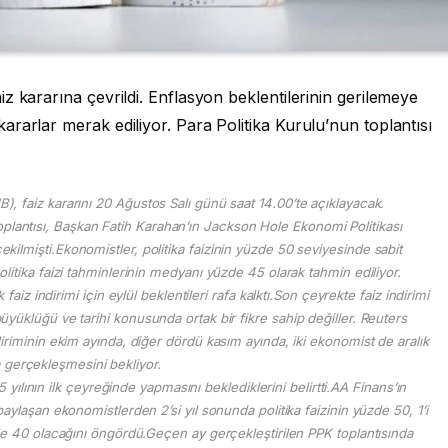
z kararına çevrildi. Enflasyon beklentilerinin gerilemeye
rarlar merak ediliyor. Para Politika Kurulu’nun toplantısı
 faiz kararını 20 Ağustos Salı günü saat 14.00’te açıklayacak.
oplantısı, Başkan Fatih Karahan’ın Jackson Hole Ekonomi Politikası
lmişti.Ekonomistler, politika faizinin yüzde 50 seviyesinde sabit
olitika faizi tahminlerinin medyanı yüzde 45 olarak tahmin ediliyor.
iz indirimi için eylül beklentileri rafa kalktı.Son çeyrekte faiz indirimi
yüklüğü ve tarihi konusunda ortak bir fikre sahip değiller. Reuters
diriminin ekim ayında, diğer dördü kasım ayında, iki ekonomist de aralık
 gerçekleşmesini bekliyor.
yılının ilk çeyreğinde yapmasını beklediklerini belirtti.AA Finans’ın
 paylaşan ekonomistlerden 2’si yıl sonunda politika faizinin yüzde 50, 1’i
de 40 olacağını öngördü.Geçen ay gerçekleştirilen PPK toplantısında