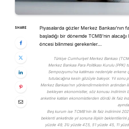
Piyasalarda gözler Merkez Bankası’nın fai
SHARE
başladığı bir dönemde TCMB’nin alacağı ka
öncesi bilinmesi gerekenler…
Türkiye Cumhuriyet Merkez Bankası (TCMB),
Merkez Bankası Para Politikası Kurulu (PPK) t
Sempozyumu’na katılması nedeniyle erkene çeki
tutulacağına kesin gözüyle bakıyor. Yıl sonu p
Merkez Bankası’nın yönlendirmelerinin ardından ilk fa
bekleyen ekonomistler, söz konusu indirimin bü
anketine katılan ekonomistlerden dördü ilk faiz in
ayında
Beş kurum ise TCMB’nin ilk faiz indirimini 2025 
beklenti anketinde yıl sonuna ilişkin beklentilerini
yüzde 49, 3’ü yüzde 47,5, 5’i yüzde 45, 1’i yüz