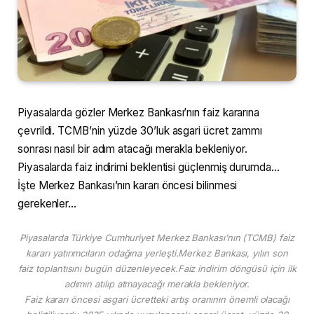
Piyasalarda gözler Merkez Bankası’nın faiz kararına
çevrildi. TCMB’nin yüzde 30’luk asgari ücret zammı
sonrası nasıl bir adım atacağı merakla bekleniyor.
Piyasalarda faiz indirimi beklentisi güçlenmiş durumda…
İşte Merkez Bankası’nın kararı öncesi bilinmesi
gerekenler…
Piyasalarda Türkiye Cumhuriyet Merkez Bankası’nın (TCMB) faiz
kararı yatırımcıların odağına yerleşti.Merkez Bankası, yılın son
faiz toplantısını bugün düzenleyecek.Faiz indirim döngüsü için ilk
adımın atılıp atmayacağı merakla bekleniyor.
Faiz kararı öncesi asgari ücretteki artış oranının önemli olacağı