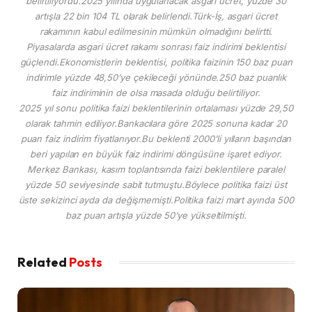
belirtiliyordu.2025 yılında uygulanacak asgari ücret, yüzde 30
artışla 22 bin 104 TL olarak belirlendi.Türk-İş, asgari ücret
rakamının kabul edilmesinin mümkün olmadığını belirtti.
Piyasalarda asgari ücret rakamı sonrası faiz indirimi beklentisi
güçlendi.Ekonomistlerin beklentisi, politika faizinin 150 baz puan
indirimle yüzde 48,50’ye çekileceği yönünde.250 baz puanlık
faiz indiriminin de olsa masada olduğu belirtiliyor.
2025 yıl sonu politika faizi beklentilerinin ortalaması yüzde 29,50
olarak tahmin ediliyor.Bankacılara göre 2025 sonuna kadar 20
puan faiz indirim fiyatlanıyor.Bu beklenti 2000’li yılların başından
beri yapılan en büyük faiz indirimi döngüsüne işaret ediyor.
Merkez Bankası, kasım toplantısında faizi beklentilere paralel
yüzde 50 seviyesinde sabit tutmuştu.Böylece politika faizi üst
üste sekizinci ayda da değişmemişti.Politika faizi mart ayında 500
baz puan artışla yüzde 50’ye yükseltilmişti.
Related
Posts