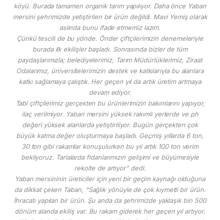
köyü. Burada tamamen organik tarım yapılıyor. Daha önce Yaban
mersini şehrimizde yetiştirilen bir ürün değildi. Mavi Yemiş olarak
aslında bunu ifade etmemiz lazım.
Çünkü tescili de bu yönde. Önder çiftçilerimizin denemeleriyle
burada ilk ekilişler başladı. Sonrasında bizler de tüm
paydaşlarımızla; belediyelerimiz, Tarım Müdürlüklerimiz, Ziraat
Odalarımız, üniversitelerimizin destek ve katkılarıyla bu alanlara
katkı sağlamaya çalıştık. Her geçen yıl da artık üretim artmaya
devam ediyor.
Tabi çiftçilerimiz gerçekten bu ürünlerimizin bakımlarını yapıyor,
ilaç verilmiyor. Yaban mersini yüksek rakımlı yerlerde ve ph
değeri yüksek alanlarda yetiştiriliyor. Bugün gerçekten çok
büyük katma değer oluşturmaya başladı. Geçmiş yıllarda 6 ton,
30 ton gibi rakamlar konuşulurken bu yıl artık 100 ton verim
bekliyoruz. Tarlalarda fidanlarımızın gelişimi ve büyümesiyle
rekolte de artıyor” dedi.
Yaban mersininin üreticiler için yeni bir geçim kaynağı olduğuna
da dikkat çeken Taban, “Sağlık yönüyle de çok kıymetli bir ürün.
İhracatı yapılan bir ürün. Şu anda da şehrimizde yaklaşık bin 500
dönüm alanda ekiliş var. Bu rakam giderek her geçen yıl artıyor.