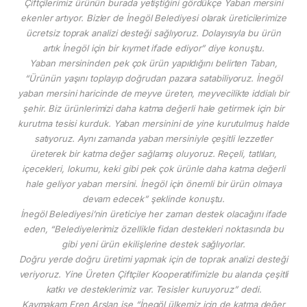
Çiftçilerimiz ürünün burada yetiştiğini gördükçe Yaban mersini
ekenler artıyor. Bizler de İnegöl Belediyesi olarak üreticilerimize
ücretsiz toprak analizi desteği sağlıyoruz. Dolayısıyla bu ürün
artık İnegöl için bir kıymet ifade ediyor” diye konuştu.
Yaban mersininden pek çok ürün yapıldığını belirten Taban,
“Ürünün yaşını toplayıp doğrudan pazara satabiliyoruz. İnegöl
yaban mersini haricinde de meyve üreten, meyvecilikte iddialı bir
şehir. Biz ürünlerimizi daha katma değerli hale getirmek için bir
kurutma tesisi kurduk. Yaban mersinini de yine kurutulmuş halde
satıyoruz. Aynı zamanda yaban mersiniyle çeşitli lezzetler
üreterek bir katma değer sağlamış oluyoruz. Reçeli, tatlıları,
içecekleri, lokumu, keki gibi pek çok ürünle daha katma değerli
hale geliyor yaban mersini. İnegöl için önemli bir ürün olmaya
devam edecek” şeklinde konuştu.
İnegöl Belediyesi’nin üreticiye her zaman destek olacağını ifade
eden, “Belediyelerimiz özellikle fidan destekleri noktasında bu
gibi yeni ürün ekilişlerine destek sağlıyorlar.
Doğru yerde doğru üretimi yapmak için de toprak analizi desteği
veriyoruz. Yine Üreten Çiftçiler Kooperatifimizle bu alanda çeşitli
katkı ve desteklerimiz var. Tesisler kuruyoruz” dedi.
Kaymakam Eren Arslan ise “İnegöl ülkemiz için de katma değer