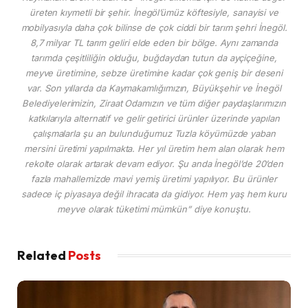
üreten kıymetli bir şehir. İnegöl’ümüz köftesiyle, sanayisi ve
mobilyasıyla daha çok bilinse de çok ciddi bir tarım şehri İnegöl.
8,7 milyar TL tarım geliri elde eden bir bölge. Aynı zamanda
tarımda çeşitliliğin olduğu, buğdaydan tutun da ayçiçeğine,
meyve üretimine, sebze üretimine kadar çok geniş bir deseni
var. Son yıllarda da Kaymakamlığımızın, Büyükşehir ve İnegöl
Belediyelerimizin, Ziraat Odamızın ve tüm diğer paydaşlarımızın
katkılarıyla alternatif ve gelir getirici ürünler üzerinde yapılan
çalışmalarla şu an bulunduğumuz Tuzla köyümüzde yaban
mersini üretimi yapılmakta. Her yıl üretim hem alan olarak hem
rekolte olarak artarak devam ediyor. Şu anda İnegöl’de 20’den
fazla mahallemizde mavi yemiş üretimi yapılıyor. Bu ürünler
sadece iç piyasaya değil ihracata da gidiyor. Hem yaş hem kuru
meyve olarak tüketimi mümkün” diye konuştu.
Related
Posts