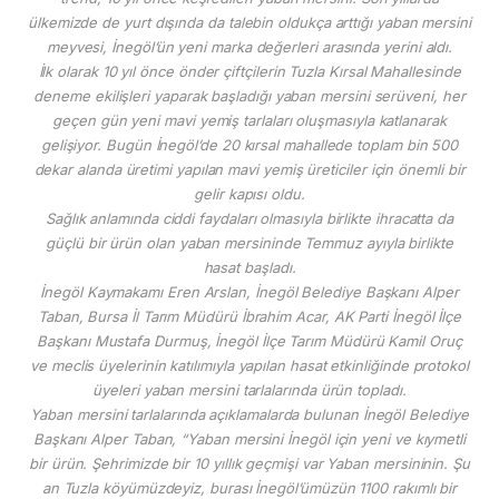
ülkemizde de yurt dışında da talebin oldukça arttığı yaban mersini
meyvesi, İnegöl’ün yeni marka değerleri arasında yerini aldı.
İlk olarak 10 yıl önce önder çiftçilerin Tuzla Kırsal Mahallesinde
deneme ekilişleri yaparak başladığı yaban mersini serüveni, her
geçen gün yeni mavi yemiş tarlaları oluşmasıyla katlanarak
gelişiyor. Bugün İnegöl’de 20 kırsal mahallede toplam bin 500
dekar alanda üretimi yapılan mavi yemiş üreticiler için önemli bir
gelir kapısı oldu.
Sağlık anlamında ciddi faydaları olmasıyla birlikte ihracatta da
güçlü bir ürün olan yaban mersininde Temmuz ayıyla birlikte
hasat başladı.
İnegöl Kaymakamı Eren Arslan, İnegöl Belediye Başkanı Alper
Taban, Bursa İl Tarım Müdürü İbrahim Acar, AK Parti İnegöl İlçe
Başkanı Mustafa Durmuş, İnegöl İlçe Tarım Müdürü Kamil Oruç
ve meclis üyelerinin katılımıyla yapılan hasat etkinliğinde protokol
üyeleri yaban mersini tarlalarında ürün topladı.
Yaban mersini tarlalarında açıklamalarda bulunan İnegöl Belediye
Başkanı Alper Taban, “Yaban mersini İnegöl için yeni ve kıymetli
bir ürün. Şehrimizde bir 10 yıllık geçmişi var Yaban mersininin. Şu
an Tuzla köyümüzdeyiz, burası İnegöl’ümüzün 1100 rakımlı bir