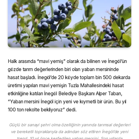
Halk arasında “mavi yemiş” olarak da bilinen ve İnegöl’ün
gözde tarım değerlerinden biri olan yaban mersininde
hasat başladı. İnegöl’de 20 köyde toplam bin 500 dekarda
üretimi yapılan mavi yemişin Tuzla Mahallesindeki hasat
etkinliğine katılan İnegöl Belediye Başkanı Alper Taban,
“Yaban mersini İnegöl için yeni ve kıymetli bir ürün. Bu yıl
100 ton rekolte bekliyoruz” dedi.
Güçlü bir sanayi şehri olma özelliğinin yanında tarımsal değerleri
ve bereketli topraklarıyla da adından söz ettiren İnegöl’de yeni
trend, 10 yıl önce keşfedilen yaban mersini. Son yıllarda