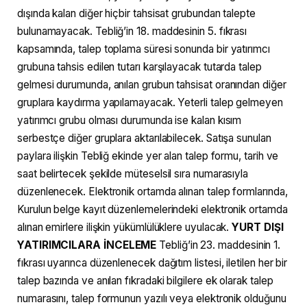
dışında kalan diğer hiçbir tahsisat grubundan talepte
bulunamayacak. Tebliğ’in 18. maddesinin 5. fıkrası
kapsamında, talep toplama süresi sonunda bir yatırımcı
grubuna tahsis edilen tutarı karşılayacak tutarda talep
gelmesi durumunda, anılan grubun tahsisat oranından diğer
gruplara kaydırma yapılamayacak. Yeterli talep gelmeyen
yatırımcı grubu olması durumunda ise kalan kısım
serbestçe diğer gruplara aktarılabilecek. Satışa sunulan
paylara ilişkin Tebliğ ekinde yer alan talep formu, tarih ve
saat belirtecek şekilde müteselsil sıra numarasıyla
düzenlenecek. Elektronik ortamda alınan talep formlarında,
Kurulun belge kayıt düzenlemelerindeki elektronik ortamda
alınan emirlere ilişkin yükümlülüklere uyulacak.
YURT DIŞI
YATIRIMCILARA İNCELEME
Tebliğ’in 23. maddesinin 1.
fıkrası uyarınca düzenlenecek dağıtım listesi, iletilen her bir
talep bazında ve anılan fıkradaki bilgilere ek olarak talep
numarasını, talep formunun yazılı veya elektronik olduğunu