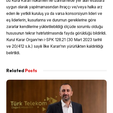
bu Kurul Kararı hükümleri ile izahnamede yer alan esaslara
uygun olarak yapılmamasından ihraççı ve/veya halka arz
eden ile yetkili kuruluş ya da varsa konsorsiyum lideri ve
eş liderlerin, kusurlarına ve durumun gereklerine göre
zararlar kendilerine yükletilebildiği ölçüde sorumlu olduğu
hususunun tekrar hatırlatılmasında fayda görüldüğü bildirildi.
Kurul Karar Organı’nın i-SPK 128.21 (30 Mart 2023 tarihli
ve 20/412 s.k.) sayılı İlke Kararı’nın yürürlükten kaldırıldığı
belirtildi.
Related
Posts