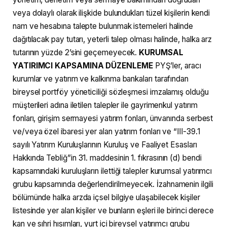
veya dolaylı olarak ilişkide bulundukları tüzel kişilerin kendi
nam ve hesabına talepte bulunmak istemeleri halinde
dağıtılacak pay tutarı, yeterli talep olması halinde, halka arz
tutarının yüzde 2’sini geçemeyecek.
KURUMSAL
YATIRIMCI KAPSAMINA DÜZENLEME
PYŞ’ler, aracı
kurumlar ve yatırım ve kalkınma bankaları tarafından
bireysel portföy yöneticiliği sözleşmesi imzalamış olduğu
müşterileri adına iletilen talepler ile gayrimenkul yatırım
fonları, girişim sermayesi yatırım fonları, ünvanında serbest
ve/veya özel ibaresi yer alan yatırım fonları ve “III-39.1
sayılı Yatırım Kuruluşlarının Kuruluş ve Faaliyet Esasları
Hakkında Tebliğ”in 31. maddesinin 1. fıkrasının (d) bendi
kapsamındaki kuruluşların ilettiği talepler kurumsal yatırımcı
grubu kapsamında değerlendirilmeyecek. İzahnamenin ilgili
bölümünde halka arzda içsel bilgiye ulaşabilecek kişiler
listesinde yer alan kişiler ve bunların eşleri ile birinci derece
kan ve sıhri hısımları, yurt içi bireysel yatırımcı grubu