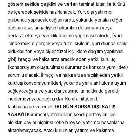
gösterir şekilde çeşidini ve verilen teminat tutarı ile türünü
de içerecek şekilde hazırlanacak. Yurt dışı yatırımcı
grubunda yapılacak dağıtımlarda, yukarıda yer alan diğer
dağıtım esaslarına ilişkin hükümleri dolanmaya veya
bertaraf etmeye yönelik dağıtım yapılması halinde, (yurt
içinde mukim gerçek veya tüzel kişilerin, yurt dışında sahip
oldukları fon veya diğer tüzel kişiliklere dağıtım yapılması
gibi) ihraççı ve halka arza aracılık eden yetkili kuruluş
(konsorsiyum oluşturulması durumunda konsorsiyum lideri)
sorumlu olacak. İhraççı ve halka arza aracılık eden yetkili
kuruluş/konsorsiyum lideri, yukarıda yer alan hükme uyum
sağlayacağına ve yurt dışı yatırımcılar hakkında gerekli
incelemeyi yapacağına dair Kurul’a hitaben bir
taahhütname verecek.
90 GÜN BORSA DIŞI SATIŞ
YASAĞI
Kurumsal yatırımcıların kendi portföyleri için
aldıkları paylar hiçbir suretle bireysel yatırımcı hesaplarına
aktarılamayacak. Aracı kurumlar, yatırım ve kalkınma