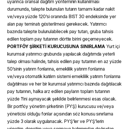
uyarınca oransal dağıtım yönteminin kullanılması
durumunda, talepte bulunulan tutarın tamamı kadar nakit
ve/veya yüzde 120’si oranında BIST 30 endeksinde yer
alan pay teminatı gösterilmesi gerekecek. Yatırımcı
bazında talepte bulunulabilecek pay tutarı, gruba tahsis
edilen toplam pay tutarının dörtte birini geçemeyecek.
PORTFÖY ŞİRKETİ KURUCUSUNA SINIRLAMA
Yurt içi
kurumsal yatırımcı grubunda yapılacak dağıtımda yeterli
talep olması halinde, tahsis edilen pay tutarının en az yüzde
50’sinin yatırım fonlarına, emeklilik yatırım fonlarına
ve/veya otomatik katılım sistemi emeklilik yatırım fonlarına
dağıtılması ve her bir kurumsal yatırımcı bazında dağıtılacak
pay tutarının, halka arz edilen payların toplam tutarının
yüzde 1’ini aşmayacak şekilde belirlenmesi esas olacak.
Bir portföy yönetim şirketinin (PYŞ) kurucusu ve/veya
yöneticisi olduğu fonlar açısından söz konusu sınırlama
yüzde 3 olarak uygulanacak. PYŞ’ler ve PYŞ’lerin
yönetim, denetim veya sermaye bakımından doğrudan