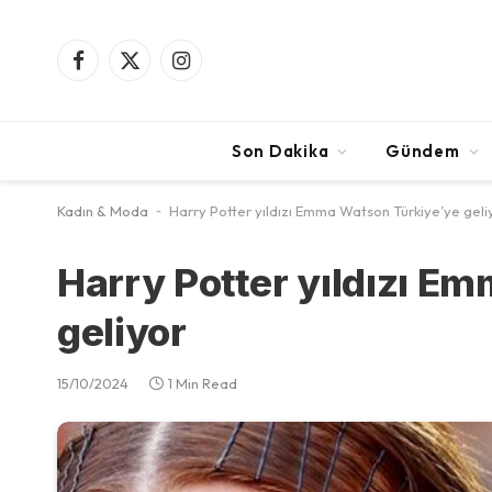
Facebook
X
Instagram
(Twitter)
Son Dakika
Gündem
Kadın & Moda
-
Harry Potter yıldızı Emma Watson Türkiye’ye geli
Harry Potter yıldızı E
geliyor
15/10/2024
1 Min Read