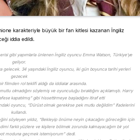
one karakteriyle büyük bir fan kitlesi kazanan İngiliz
i iddia edildi.
serisi gibi yapımlarla ünlenen İngiliz oyuncu Emma Watson, Türkiye’ye
geliyor.
a gelecek. 34 yaşındaki İngiliz oyuncu, iki gün boyunca tarihi yerleri
gezecek
filmden rol teklifi aldığı da iddialar arasında.
lu olmadığını söylemiş ve oyunculuğu bıraktığını açıklamıştı. Harry
afese kapatılmış” gibi hissettirmeye başladığını itiraf etti
aşındaki oyuncu, “Dürüst olmak gerekirse pek mutlu değildim” ifadelerini
kullandı.
ini söyleyen yıldız, “Bekleyip önüme neyin çıkacağını göreceğim için
imi farklı yüzlere ve kişilere bölmek zorunda kalmayacağım bir yol
obot moduna geçmek istemiyorum” dedi.