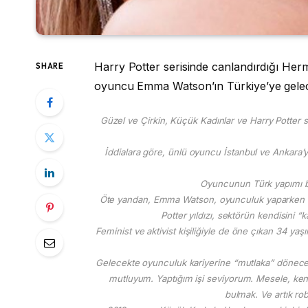
Harry Potter serisinde canlandırdığı Hermi
SHARE
oyuncu Emma Watson’ın Türkiye’ye geleceğ
Güzel ve Çirkin, Küçük Kadınlar ve Harry Potter 
İddialara göre, ünlü oyuncu İstanbul ve Ankara’y
Oyuncunun Türk yapımı bir 
Öte yandan, Emma Watson, oyunculuk yaparken mut
Potter yıldızı, sektörün kendisini “k
Feminist ve aktivist kişiliğiyle de öne çıkan 34 y
Gelecekte oyunculuk kariyerine “mutlaka” döneceğ
mutluyum. Yaptığım işi seviyorum. Mesele, kend
bulmak. Ve artık r