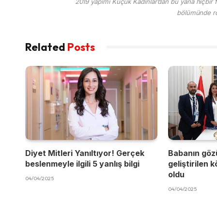
2019 yapımı Küçük Kadınlar’dan bu yana hiçbir f
bölümünde rol
Related
Posts
Diyet Mitleri Yanıltıyor! Gerçek
Babanın göz
beslenmeyle ilgili 5 yanlış bilgi
geliştirilen 
oldu
04/04/2025
04/04/2025