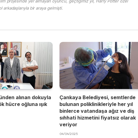
ilm projesinde yer almayan oyuncu, geçtiğimiz yıl, Harry Potter özel
 arkadaşlarıyla bir araya gelmişti.
ünden alınan dokuyla
Çankaya Belediyesi, semtlerde
kök hücre oğluna ışık
bulunan poliklinikleriyle her yıl
binlerce vatandaşa ağız ve diş
sıhhati hizmetini fiyatsız olarak
veriyor
04/04/2025