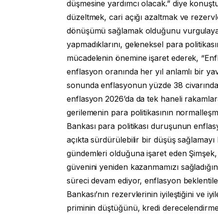
düşmesine yardımcı olacak.” diye konuştu.
düzeltmek, cari açığı azaltmak ve rezervle
dönüşümü sağlamak olduğunu vurgulayan 
yapmadıklarını, geleneksel para politikası
mücadelenin önemine işaret ederek, “Enf
enflasyon oranında her yıl anlamlı bir y
sonunda enflasyonun yüzde 38 civarında
enflasyon 2026’da da tek haneli rakamla
gerilemenin para politikasının normalle
Bankası para politikası duruşunun enflasyo
açıkta sürdürülebilir bir düşüş sağlamayı 
gündemleri olduğuna işaret eden Şimşek, 
güvenini yeniden kazanmamızı sağladığını
süreci devam ediyor, enflasyon beklentile
Bankası’nın rezervlerinin iyileştiğini ve i
priminin düştüğünü, kredi derecelendirme