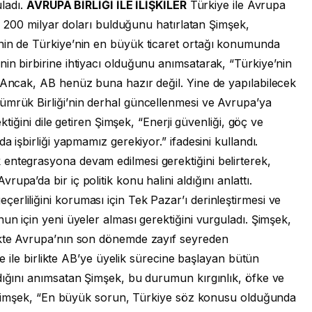
uladı.
AVRUPA BİRLİĞİ İLE İLİŞKİLER
Türkiye ile Avrupa
nin 200 milyar doları bulduğunu hatırlatan Şimşek,
nin de Türkiye’nin en büyük ticaret ortağı konumunda
in birbirine ihtiyacı olduğunu anımsatarak, “Türkiye’nin
. Ancak, AB henüz buna hazır değil. Yine de yapılabilecek
ümrük Birliği’nin derhal güncellenmesi ve Avrupa’ya
ektiğini dile getiren Şimşek, “Enerji güvenliği, göç ve
a işbirliği yapmamız gerekiyor.” ifadesini kullandı.
entegrasyona devam edilmesi gerektiğini belirterek,
pa’da bir iç politik konu halini aldığını anlattı.
rliliğini koruması için Tek Pazar’ı derinleştirmesi ve
un için yeni üyeler alması gerektiğini vurguladı. Şimşek,
likte Avrupa’nın son dönemde zayıf seyreden
iye ile birlikte AB’ye üyelik sürecine başlayan bütün
dığını anımsatan Şimşek, bu durumun kırgınlık, öfke ve
di. Şimşek, “En büyük sorun, Türkiye söz konusu olduğunda