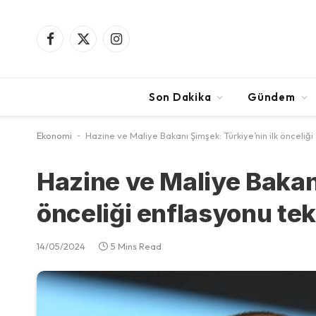
Facebook
X
Instagram
(Twitter)
Son Dakika
Gündem
Ekonomi
-
Hazine ve Maliye Bakanı Şimşek: Türkiye’nin ilk önceliğ
Hazine ve Maliye Bakanı
önceliği enflasyonu te
14/05/2024
5 Mins Read