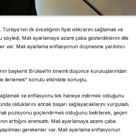
rkiye’nin ilk önceliğinin fiyat istikrarını sağlamak ve
söyledi. Mali ayarlamaya azami çaba gösterdiklerini dile
ler var. Mali ayarlama enflasyonun düşmesine yardımcı
nın başkenti Brüksel’in önemli düşünce kuruluşlarından
 ilerlemek” konulu etkinlikte konuştu.
rını sağlamak ve enflasyonu tek haneye indirmek olduğunu
da olduklarını ancak başarı sağlayacaklarını vurguladı.
n mali pozisyonu güçlendirmek olduğunu belirterek, geçen
nın arttığını anımsattı. Mali ayarlamaya azami çaba
a yapılması gerekenler var. Mali ayarlama enflasyonun