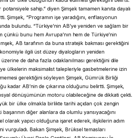
 potansiyele sahip.” diyen Şimşek tamamen kanıta dayalı
tti. Şimşek, “Programın işe yaradığını, enflasyonun
nda bulundu. “Türkiye’nin AB’ye yeniden ve sağlam bir
rum çünkü bunu hem Avrupa’nın hem de Türkiye’nin
imşek, AB tarafının da buna stratejik bakması gerektiğini
onomiyle ilgili üst düzey diyalogların yeniden
r üzerine de daha fazla odaklanılması gerektiğini dile
ı üye ülkelerin maksimalist talepleriyle gasbetmelerine izin
memesi gerektiğini söyleyen Şimşek, Gümrük Birliği
ğu kadar AB’nin de çıkarına olduğunu belirtti. Şimşek,
sosyal dönüşümünün motoru olabileceğine de dikkati çekti.
yük bir ülke olmakla birlikte tarihi açıdan çok zengin
başarının diğer alanlara da olumlu yansıyacağını
l olarak yapıcı olduğuna işaret ederek, ilişkilerin adım
eğini vurguladı. Bakan Şimşek, Brüksel temasları
rumlu Üyesi Paolo Gentiloni, AB Komisyonu İç