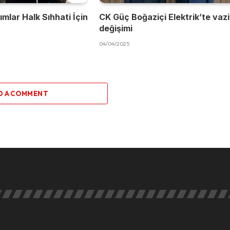
mlar Halk Sıhhati İçin
CK Güç Boğaziçi Elektrik’te vaz
değişimi
04/04/2025
D A COMMENT