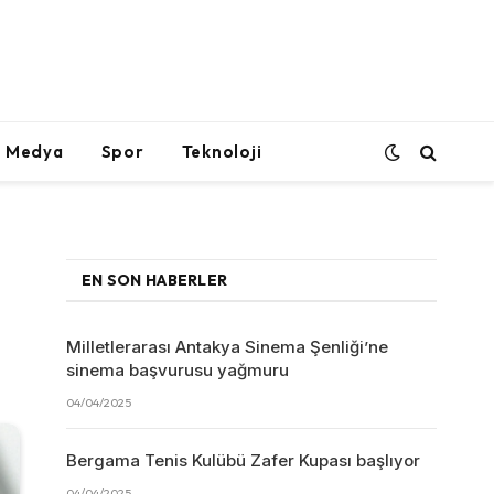
l Medya
Spor
Teknoloji
EN SON HABERLER
Milletlerarası Antakya Sinema Şenliği’ne
sinema başvurusu yağmuru
04/04/2025
Bergama Tenis Kulübü Zafer Kupası başlıyor
04/04/2025