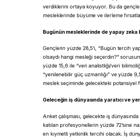
verdiklerini ortaya koyuyor. Bu da gençler
mesleklerinde büyüme ve ilerleme fırsatl
Bugünün mesleklerinde de yapay zeka bi
Gençlerin yüzde 28,5’i, “Bugün tercih yap
olsaydı hangi mesleği seçerdin?” sorusu
yüzde 15,6 ile “veri analistliği/veri bilimcil
“yenilenebilir güç uzmanlığı” ve yüzde 9,5 
meslek seçiminde gelecekteki potansiyel fır
Geleceğin iş dünyasında yaratıcı ve yen
Anket çalışması, gelecekte iş dünyasında h
katılan profesyonellerin yüzde 72’sine naza
en kıymetli yetkinlik tercihi olacak. İş dü