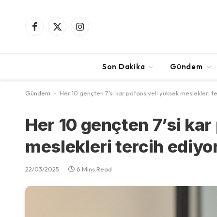
Facebook
X
Instagram
(Twitter)
Son Dakika
Gündem
Gündem
-
Her 10 gençten 7’si kar potansiyeli yüksek meslekleri t
Her 10 gençten 7’si kar
meslekleri tercih ediyo
22/03/2025
6 Mins Read