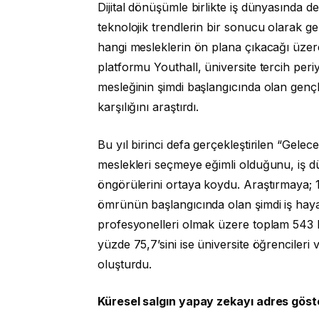
Dijital dönüşümle birlikte iş dünyasında d
teknolojik trendlerin bir sonucu olarak g
hangi mesleklerin ön plana çıkacağı üzer
platformu Youthall, üniversite tercih pe
mesleğinin şimdi başlangıcında olan gençle
karşılığını araştırdı.
Bu yıl birinci defa gerçekleştirilen “Gele
meslekleri seçmeye eğimli olduğunu, iş dü
öngörülerini ortaya koydu. Araştırmaya; 1
ömrünün başlangıcında olan şimdi iş haya
profesyonelleri olmak üzere toplam 543 kişi
yüzde 75,7’sini ise üniversite öğrencileri
oluşturdu.
Küresel salgın yapay zekayı adres göst