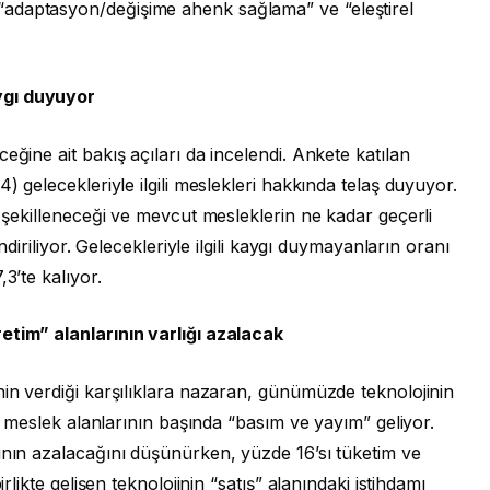
adaptasyon/değişime ahenk sağlama” ve “eleştirel
ygı duyuyor
eğine ait bakış açıları da incelendi. Ankete katılan
) gelecekleriyle ilgili meslekleri hakkında telaş duyuyor.
l şekilleneceği ve mevcut mesleklerin ne kadar geçerli
endiriliyor. Gelecekleriyle ilgili kaygı duymayanların oranı
3’te kalıyor.
etim” alanlarının varlığı azalacak
nin verdiği karşılıklara nazaran, günümüzde teknolojinin
ek meslek alanlarının başında “basım ve yayım” geliyor.
ının azalacağını düşünürken, yüzde 16’sı tüketim ve
irlikte gelişen teknolojinin “satış” alanındaki istihdamı