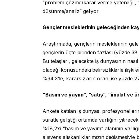
“problem çözme/karar verme yeteneği”, “
düşünme/analiz” geliyor.
Gençler mesleklerinin geleceğinden ka
Araştırmada, gençlerin mesleklerinin gelec
gençlerin üçte birinden fazlası (yüzde 38,4
Bu telaşları, gelecekte iş dünyasının nası
olacağı konusundaki belirsizliklerle ilişkil
%34,3’te, kararsızların oranı ise yüzde 27,
“Basım ve yayım”, “satış”, “imalat ve ür
Ankete katılan iş dünyası profesyonelleri
süratle geliştiği ortamda varlığını yitirec
%18,2’si “basım ve yayım” alanının varlığ
alışveriş alışkanlıklarımızın değişmesiyle b