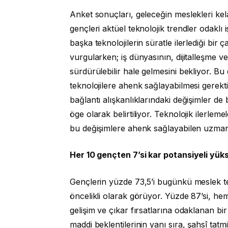
Anket sonuçları, geleceğin meslekleri ke
gençleri aktüel teknolojik trendler odaklı
başka teknolojilerin süratle ilerlediği bi
vurgularken; iş dünyasının, dijitalleşme ve
sürdürülebilir hale gelmesini bekliyor. Bu d
teknolojilere ahenk sağlayabilmesi gerektiğ
bağlantı alışkanlıklarındaki değişimler de
öge olarak belirtiliyor. Teknolojik ilerlemel
bu değişimlere ahenk sağlayabilen uzmanl
Her 10 gençten 7’si kar potansiyeli yük
Gençlerin yüzde 73,5’i bugünkü meslek te
öncelikli olarak görüyor. Yüzde 87’si, h
gelişim ve çıkar fırsatlarına odaklanan bi
maddi beklentilerinin yanı sıra, şahsî tat