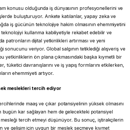
lam konusu olduğunda iş dünyasının profesyonellerini ve
 işlerde buluşturuyor. Ankete katılanlar, yapay zeka ve
r çağda iş gücünün teknolojiye hakim olmasının ehemmiyetini
 teknolojiyi kullanma kabiliyetiyle rekabet edebilir ve
a patronların dijital yetkinlikleri artırması ve yeni
i sonucunu veriyor. Global salgının tetiklediği alışveriş ve
 bu yetkinliklerin ön plana çıkmasındaki başka kıymetli bir
er, tüketici davranışlarını ve iş yapış formlarını etkilerken,
arın ehemmiyeti artıyor.
sek meslekleri tercih ediyor
rcihlerinde maaş ve çıkar potansiyelinin yüksek olmasını
em bugün kar sağlayan hem de gelecekteki potansiyel
r mesleği tercih etmeyi düşünüyor. Bu sonuç, iştirakçilerin
min ve gelişim için uygun bir meslek seçmeye kıymet