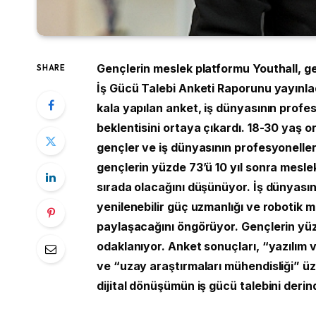
Gençlerin meslek platformu Youthall, g
SHARE
İş Gücü Talebi Anketi Raporunu yayınlad
kala yapılan anket, iş dünyasının profe
beklentisini ortaya çıkardı. 18-30 yaş 
gençler ve iş dünyasının profesyonelleri
gençlerin yüzde 73’ü 10 yıl sonra mesle
sırada olacağını düşünüyor. İş dünyasını
yenilenebilir güç uzmanlığı ve robotik mü
paylaşacağını öngörüyor. Gençlerin yüzd
odaklanıyor. Anket sonuçları, “yazılım ve
ve “uzay araştırmaları mühendisliği” üz
dijital dönüşümün iş gücü talebini derin