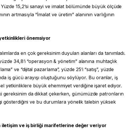
. Yüzde 15,2’si sanayi ve imalat bölümünde büyük ölçüde
ının artmasıyla “İmalat ve üretim” alanının varlığının
etkinlikleri önemsiyor
alımlarda en çok gereksinim duyulan alanları da tanımladı.
in yüzde 34,8’i “operasyon & yönetim” alanına muhtaçlık
ama” ve “dijital pazarlama”, yüzde 25’i “satış”, yüzde
arında iş gücü arayışı oluştuğunu söylüyor. Bu oranlar, iş
l yetkinliklere büyük ehemmiyet verdiğine işaret ediyor.
ki gereksinim da dikkat çekerken, günümüzde patronların
ilgi gösterdiğini ve bu durumlara yönelik talebin yüksek
iletişim ve iş birliği marifetlerine değer veriyor