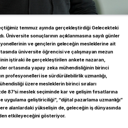
eçtiğimiz temmuz ayında gerçekleştirdiği Gelecekteki
ı. Üniversite sonuçlarının açıklanmasına sayılı günler
syonellerinin ve gençlerin geleceğin mesleklerine ait
ortasında üniversite öğrencisi ve çalışmayan mezun
nin iştiraki ile gerçekleştirilen ankete nazaran,
kler ortasında yapay
zeka
mühendisliğinin birinci
n profesyonelleri ise sürdürülebilirlik uzmanlığı,
hendisliği üzere mesleklerin birinci sıraları
e 87’si meslek seçiminde kar ve gelişim fırsatlarına
 uygulama geliştiriciliği”, “dijital pazarlama uzmanlığı”
ere alanlardaki yükselişin de, geleceğin iş dünyasında
den etkileyeceğini gösteriyor.