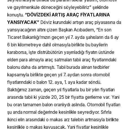
ve gayrimenkule döneceğini söyleyebiliriz” şeklinde
konuştu.
“DÖVİZDEKİ ARTIŞ ARAÇ FİYATLARINA
YANSIYACAK”
Döviz kurundaki artışın araç piyasasına da
yansıyacağının altını çizen Başkan Acıbadem, “En son
Ticaret Bakanlığı’mızın geçen yıl 7. ayda şahısların da 6 ay
6 bin kilometreye dahil olmasıyla birlikte bu bayilerin
karaborsa, işte distrübütörün yayınladığı fiyatın üstünde
elden para almayla araç satmaları tabii araç fiyatlarındaki
balonu daha da artırmıştı. Tabii burada alınan tedbirler
kapsamıyla birlikte geçen yıl 7. aydan sonra otomobil
fiyatlarındaki o balon 12. aya, 1. aya kadar söndü.
Baktığımız zaman, geçen yıl fiyatlarla bu bir yılın fiyatları
arasında tabii ki yüzde 20, 25 bir fiyatta gerileme var. Yani
bu oran tamamen balon oranlıydı aslında. Otomobil fiyatları
şu anda normal değerinde kesinlikle seyrediyor. Sıfırla
ikinci elin arasındaki o makas arz talebin artmasıyla birlikte
kesinlikle o makas kavuşacak. Yani fiyatlar kesinlikle