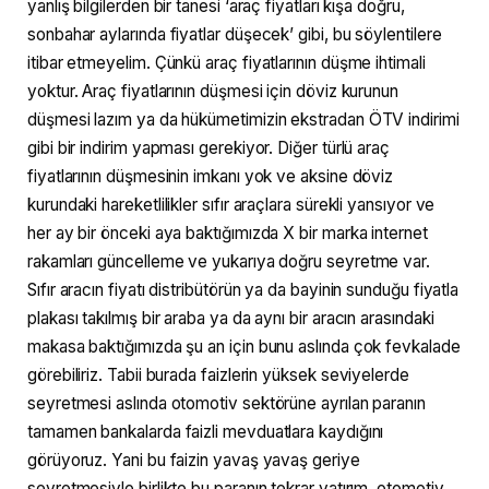
yanlış bilgilerden bir tanesi ‘araç fiyatları kışa doğru,
sonbahar aylarında fiyatlar düşecek’ gibi, bu söylentilere
itibar etmeyelim. Çünkü araç fiyatlarının düşme ihtimali
yoktur. Araç fiyatlarının düşmesi için döviz kurunun
düşmesi lazım ya da hükümetimizin ekstradan ÖTV indirimi
gibi bir indirim yapması gerekiyor. Diğer türlü araç
fiyatlarının düşmesinin imkanı yok ve aksine döviz
kurundaki hareketlilikler sıfır araçlara sürekli yansıyor ve
her ay bir önceki aya baktığımızda X bir marka internet
rakamları güncelleme ve yukarıya doğru seyretme var.
Sıfır aracın fiyatı distribütörün ya da bayinin sunduğu fiyatla
plakası takılmış bir araba ya da aynı bir aracın arasındaki
makasa baktığımızda şu an için bunu aslında çok fevkalade
görebiliriz. Tabii burada faizlerin yüksek seviyelerde
seyretmesi aslında otomotiv sektörüne ayrılan paranın
tamamen bankalarda faizli mevduatlara kaydığını
görüyoruz. Yani bu faizin yavaş yavaş geriye
seyretmesiyle birlikte bu paranın tekrar yatırım, otomotiv