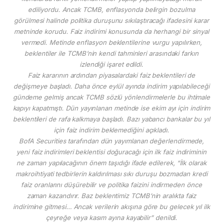
ediliyordu. Ancak TCMB, enflasyonda belirgin bozulma
görülmesi halinde politika duruşunu sıkılaştıracağı ifadesini karar
metninde korudu. Faiz indirimi konusunda da herhangi bir sinyal
vermedi. Metinde enflasyon beklentilerine vurgu yapılırken,
beklentiler ile TCMB’nin kendi tahminleri arasındaki farkın
izlendiği işaret edildi.
Faiz kararının ardından piyasalardaki faiz beklentileri de
değişmeye başladı. Daha önce eylül ayında indirim yapılabileceği
gündeme gelmiş ancak TCMB sözlü yönlendirmelerle bu ihtimale
kapıyı kapatmıştı. Dün yayınlanan metinde ise ekim ayı için indirim
beklentileri de rafa kalkmaya başladı. Bazı yabancı bankalar bu yıl
için faiz indirim beklemediğini açıkladı.
BofA Securities tarafından dün yayımlanan değerlendirmede,
yeni faiz indirimleri beklentisi doğuracağı için ilk faiz indiriminin
ne zaman yapılacağının önem taşıdığı ifade edilerek, “İlk olarak
makroihtiyati tedbirlerin kaldırılması sıkı duruşu bozmadan kredi
faiz oranlarını düşürebilir ve politika faizini indirmeden önce
zaman kazandırır. Baz beklentimiz TCMB’nin aralıkta faiz
indirimine gitmesi… Ancak verilerin akışına göre bu gelecek yıl ilk
çeyreğe veya kasım ayına kayabilir” denildi.