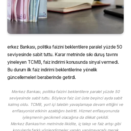
erkez Bankası, politika faizini beklentilere paralel yüzde 50
seviyesinde sabit tuttu. Karar metninde sıkı duruş tavrını
yineleyen TCMB, faiz indirimi konusunda sinyal vermedi.
Bu durum ilk faiz indirimi beklentilerine yönelik
güncellemeleri beraberinde getirdi.
Merkez Bankası, politika faizini beklentilere paralel yüzde 50
seviyesinde sabit tuttu. Böylece faiz üst üste beşinci ayda sabit
kalmış oldu. TCMB, yurt içi talebin yavaşlamaya devam ettiğini ve
enflasyonist etkinin azaldığını belirtti. Hizmet enflasyonunda
iyileşmenin gecikmeli olacağına da dikkat çekildi.
Merkez Bankası’nın metninde likidite, iç talep ve faiz artışı gibi
konularda farklı yönlendirmeler yapılıp yapılmayacağı merak