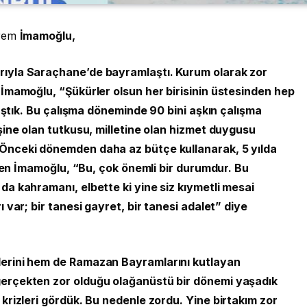
krem
İmamoğlu,
rıyla Saraçhane’de bayramlaştı. Kurum olarak zor
 İmamoğlu, “Şükürler olsun her birisinin üstesinden hep
e aştık. Bu çalışma döneminde 90 bini aşkın çalışma
şine olan tutkusu, milletine olan hizmet duygusu
 Önceki dönemden daha az bütçe kullanarak, 5 yılda
çizen İmamoğlu, “Bu, çok önemli bir durumdur. Bu
da kahramanı, elbette ki yine siz kıymetli mesai
 var; bir tanesi gayret, bir tanesi adalet” diye
lerini hem de Ramazan Bayramlarını kutlayan
gerçekten zor olduğu olağanüstü bir dönemi yaşadık
 krizleri gördük. Bu nedenle zordu. Yine birtakım zor