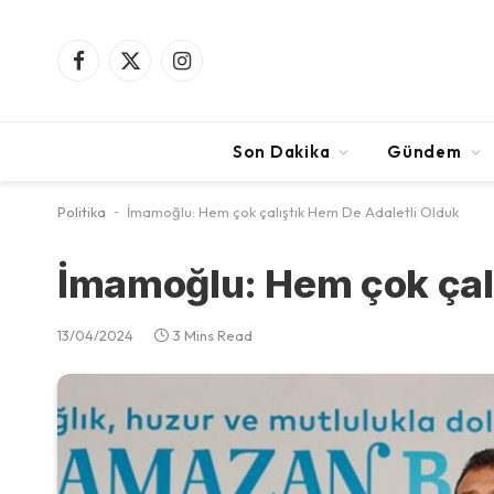
Facebook
X
Instagram
(Twitter)
Son Dakika
Gündem
Politika
-
İmamoğlu: Hem çok çalıştık Hem De Adaletli Olduk
İmamoğlu: Hem çok çalı
13/04/2024
3 Mins Read