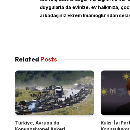
duygularla da evinize, ev halkınıza, ço
arkadaşınız Ekrem İmamoğlu’ndan selam,
Related
Posts
Türkiye, Avrupa’da
Kulis: İyi Par
Konvansiyonel Askerî
Konuşuluyor,