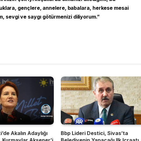
cuklara, gençlere, annelere, babalara, herkese mesai
 sevgi ve saygı götürmenizi diliyorum.”
ti’de Akalın Adaylığı
Bbp Lideri Destici, Sivas’ta
 Kurmaylar Akşener’i
Belediyenin Yapacağı Ilk Icraatı