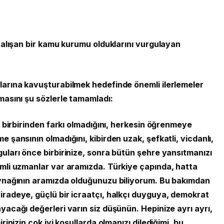
 çalışan bir kamu kurumu olduklarını vurgulayan
larına kavuşturabilmek hedefinde önemli ilerlemeler
masını şu sözlerle tamamladı:
n birbirinden farkı olmadığını, herkesin öğrenmeye
 şansının olmadığını, kibirden uzak, şefkatli, vicdanlı,
uları önce birbirinize, sonra bütün şehre yansıtmanızı
emli uzmanlar var aramızda. Türkiye çapında, hatta
aynağının aramızda olduğunuzu biliyorum. Bu bakımdan
iradeye, güçlü bir icraatçı, halkçı duyguya, demokrat
yacağı değerleri varın siz düşünün. Hepinize ayrı ayrı,
rinizin çok iyi koşullarda olmanızı dilediğimi, bu