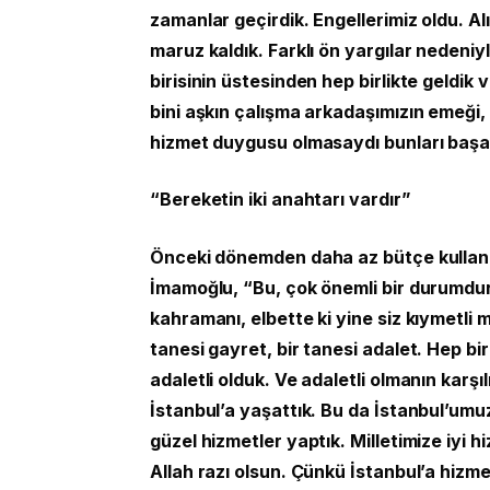
zamanlar geçirdik. Engellerimiz oldu. A
maruz kaldık. Farklı ön yargılar nedeniy
birisinin üstesinden hep birlikte geldik
bini aşkın çalışma arkadaşımızın emeği, ç
hizmet duygusu olmasaydı bunları başa
“Bereketin iki anahtarı vardır”
Önceki dönemden daha az bütçe kullanarak
İmamoğlu, “Bu, çok önemli bir durumdur
kahramanı, elbette ki yine siz kıymetli m
tanesi gayret, bir tanesi adalet. Hep bir
adaletli olduk. Ve adaletli olmanın karşı
İstanbul’a yaşattık. Bu da İstanbul’umuz
güzel hizmetler yaptık. Milletimize iyi
Allah razı olsun. Çünkü İstanbul’a hizm