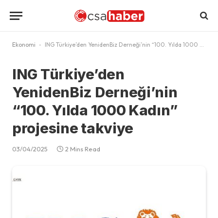
Ekonomi
-
ING Türkiye’den YenidenBiz Derneği’nin “100. Yılda 1000 Kadın” projesine takviye
ING Türkiye’den
YenidenBiz Derneği’nin
“100. Yılda 1000 Kadın”
projesine takviye
03/04/2025
2 Mins Read