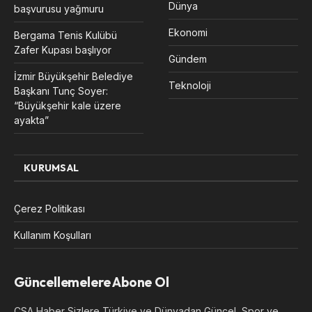
Dünya
başvurusu yağmuru
Ekonomi
Bergama Tenis Kulübü
Zafer Kupası başlıyor
Gündem
İzmir Büyükşehir Belediye
Teknoloji
Başkanı Tunç Soyer:
“Büyükşehir kale üzere
ayakta”
KURUMSAL
Çerez Politikası
Kullanım Koşulları
Güncellemelere Abone Ol
CSA Haber Sizlere Türkiye ve Dünyadan Güncel, Spor ve