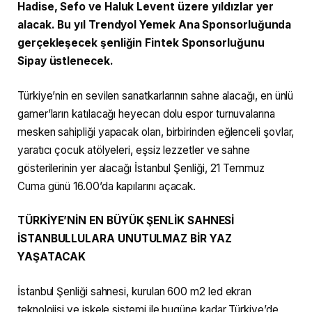
Hadise, Sefo ve Haluk Levent üzere yıldızlar yer
alacak. Bu yıl Trendyol Yemek Ana Sponsorluğunda
gerçekleşecek şenliğin Fintek Sponsorluğunu
Sipay üstlenecek.
Türkiye’nin en sevilen sanatkarlarının sahne alacağı, en ünlü
gamer’ların katılacağı heyecan dolu espor turnuvalarına
mesken sahipliği yapacak olan, birbirinden eğlenceli şovlar,
yaratıcı çocuk atölyeleri, eşsiz lezzetler ve sahne
gösterilerinin yer alacağı İstanbul Şenliği, 21 Temmuz
Cuma günü 16.00’da kapılarını açacak.
TÜRKİYE’NİN EN BÜYÜK ŞENLİK SAHNESİ
İSTANBULLULARA UNUTULMAZ BİR YAZ
YAŞATACAK
İstanbul Şenliği sahnesi, kurulan 600 m2 led ekran
teknolojisi ve iskele sistemi ile bugüne kadar Türkiye’de