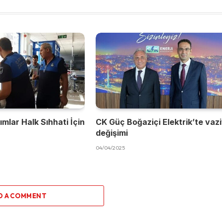
mlar Halk Sıhhati İçin
CK Güç Boğaziçi Elektrik’te vaz
değişimi
04/04/2025
D A COMMENT