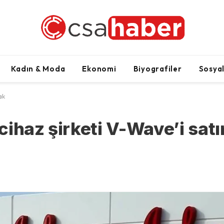
Kadın & Moda
Ekonomi
Biyografiler
Sosya
ak
ihaz şirketi V-Wave’i satı