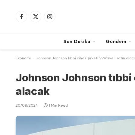
Facebook
X
Instagram
(Twitter)
Son Dakika
Gündem
Ekonomi
-
Johnson Johnson tıbbi cihaz şirketi V-Wave’i satın alac
Johnson Johnson tıbbi c
alacak
20/08/2024
1 Min Read