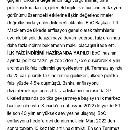
güçlerin dikkatle değerlendirildiği vurgulanarak, para
politikası kararlarının, gelecek bilgiler ve bunların enflasyon
görünümü üzerindeki etkilerine ilişkin değerlendirmeler
doğrultusunda yönlendirileceği aktarıldı. BoC Başkanı Tiff
Macklem de ülkede enflasyon genel olarak tahminlerle
uyumlu bir şekilde azalmaya devam ederse, faiz oranında
daha fazla indirim beklemenin makul olacağını ifade etti.
İLK FAİZ İNDİRİMİ HAZİRANDA YAPILDI
BoC, haziran
ayında, politika faizini yüzde 5’ten 4,75’e düşürerek 4 yılın
ardından ilk faiz indirimini gerçekleştirmişti. Temmuz ayında
da 25 baz puanlık faiz indirimine gidilirken, ülkede politika
faizi yüzde 4,5’e düşmüştü. Banka, enflasyonu
dizginlemek için agresif faiz artışlarının sonrasında G7
ülkeleri arasında politika gevşetmeye başlayan ilk merkez
bankası olmuştu. Kanada’da enflasyon 2022’de yüzde 8,1
ile son 40 yılın en yüksek seviyesine ulaşmış, BoC
enflasyonu hedefe geri döndürmek için Mart 2022’den
sonra toplam 10 kez faiz artışına gitmişti. En son Temmuz