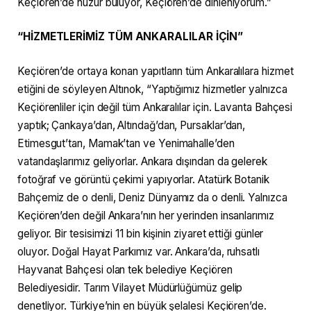
Keçiören’de huzur buluyor, Keçiören’de dinleniyorum.”
“HİZMETLERİMİZ TÜM ANKARALILAR İÇİN”
Keçiören’de ortaya konan yapıtların tüm Ankaralılara hizmet
etiğini de söyleyen Altınok, “Yaptığımız hizmetler yalnızca
Keçiörenliler için değil tüm Ankaralılar için. Lavanta Bahçesi
yaptık; Çankaya’dan, Altındağ’dan, Pursaklar’dan,
Etimesgut’tan, Mamak’tan ve Yenimahalle’den
vatandaşlarımız geliyorlar. Ankara dışından da gelerek
fotoğraf ve görüntü çekimi yapıyorlar. Atatürk Botanik
Bahçemiz de o denli, Deniz Dünyamız da o denli. Yalnızca
Keçiören’den değil Ankara’nın her yerinden insanlarımız
geliyor. Bir tesisimizi 11 bin kişinin ziyaret ettiği günler
oluyor. Doğal Hayat Parkımız var. Ankara’da, ruhsatlı
Hayvanat Bahçesi olan tek belediye Keçiören
Belediyesidir. Tarım Vilayet Müdürlüğümüz gelip
denetliyor. Türkiye’nin en büyük şelalesi Keçiören’de.