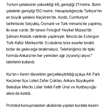
Tortum şelalesinin yüksekliği 48, genişliği 21 metre. Bizim
şelalenin genişliği 150 metre. Hesapladığınızda Türkiye’nin
en büyük şelalesi Keçiören’de. Acıdır, Cumhuriyet
tarihimizde Selçuklu, Osmanlı ve Türk mimarisi ile yapılmış
iki eser vardır. Bir tanesi Fotoğraf Heykel Müzesi’dir.
Şahsen Atatürk vaktinde yapılmıştır. İkincisi de Estergon
Türk Kültür Merkezi’dir. Ecdadımız bize eserler bıraktı
bizler de geleceğe bırakmalıyız. Teleferiğimiz de tıpkı
formda Ankara’nın her yerinden ağır ziyaretçi alıyor.”
tabirlerini kullandı.
Kur’an-ı Kerim tilavetinin gerçekleştirildiği açılışa AK Parti
Keçiören İlçe Lideri Zafer Çoktan, Ankara Büyükşehir
Belediye Meclis Lider Vekili Fatih Ünal ve Kurtbeyoğlu
ailesi de katıldı.
Protokol konuşmalarının akabinde yapılan kurdele kesim