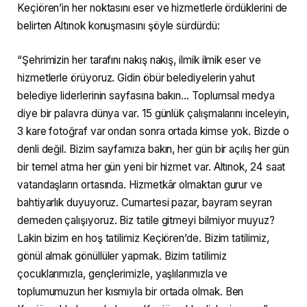
Keçiören’in her noktasını eser ve hizmetlerle ördüklerini de
belirten Altınok konuşmasını şöyle sürdürdü:
“Şehrimizin her tarafını nakış nakış, ilmik ilmik eser ve
hizmetlerle örüyoruz. Gidin öbür belediyelerin yahut
belediye liderlerinin sayfasına bakın… Toplumsal medya
diye bir palavra dünya var. 15 günlük çalışmalarını inceleyin,
3 kare fotoğraf var ondan sonra ortada kimse yok. Bizde o
denli değil. Bizim sayfamıza bakın, her gün bir açılış her gün
bir temel atma her gün yeni bir hizmet var. Altınok, 24 saat
vatandaşların ortasında. Hizmetkâr olmaktan gurur ve
bahtiyarlık duyuyoruz. Cumartesi pazar, bayram seyran
demeden çalışıyoruz. Biz tatile gitmeyi bilmiyor muyuz?
Lakin bizim en hoş tatilimiz Keçiören’de. Bizim tatilimiz,
gönül almak gönüllüler yapmak. Bizim tatilimiz
çocuklarımızla, gençlerimizle, yaşlılarımızla ve
toplumumuzun her kısmıyla bir ortada olmak. Ben