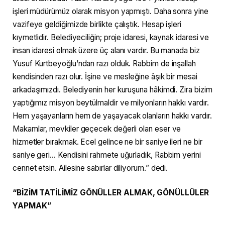
işleri müdürümüz olarak misyon yapmıştı. Daha sonra yine
vazifeye geldiğimizde birlikte çalıştık. Hesap işleri
kıymetlidir. Belediyeciliğin; proje idaresi, kaynak idaresi ve
insan idaresi olmak üzere üç alanı vardır. Bu manada biz
Yusuf Kurtbeyoğlu’ndan razı olduk. Rabbim de inşallah
kendisinden razı olur. İşine ve mesleğine âşık bir mesai
arkadaşımızdı. Belediyenin her kuruşuna hâkimdi. Zira bizim
yaptığımız misyon beytülmaldir ve milyonların hakkı vardır.
Hem yaşayanların hem de yaşayacak olanların hakkı vardır.
Makamlar, mevkiler geçecek değerli olan eser ve
hizmetler bırakmak. Ecel gelince ne bir saniye ileri ne bir
saniye geri… Kendisini rahmete uğurladık, Rabbim yerini
cennet etsin. Ailesine sabırlar diliyorum.” dedi.
“BİZİM TATİLİMİZ GÖNÜLLER ALMAK, GÖNÜLLÜLER
YAPMAK”