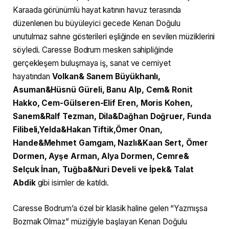
Karaada görünümlü hayat katının havuz terasında
düzenlenen bu büyüleyici gecede Kenan Doğulu
unutulmaz sahne gösterileri eşliğinde en sevilen müziklerini
söyledi. Caresse Bodrum mesken sahipliğinde
gerçekleşem buluşmaya iş, sanat ve cemiyet
hayatından
Volkan& Sanem Büyükhanlı,
Asuman&Hüsnü Güreli, Banu Alp, Cem& Ronit
Hakko, Cem-Gülseren-Elif Eren, Moris Kohen,
Sanem&Ralf Tezman, Dila&Dağhan Doğruer, Funda
Filibeli,Yelda&Hakan Tiftik,Ömer Onan,
Hande&Mehmet Gamgam, Nazlı&Kaan Sert, Ömer
Dormen, Ayşe Arman, Alya Dormen, Cemre&
Selçuk İnan, Tuğba&Nuri Develi ve İpek& Talat
Abdik
gibi isimler de katıldı.
Caresse Bodrum’a özel bir klasik haline gelen “Yazmışsa
Bozmak Olmaz” müziğiyle başlayan Kenan Doğulu