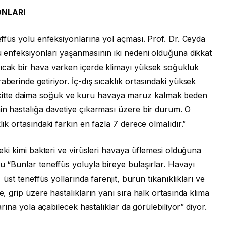
ONLARI
neffüs yolu enfeksiyonlarına yol açması. Prof. Dr. Ceyda
lu enfeksiyonları yaşanmasının iki nedeni olduğuna dikkat
sıcak bir hava varken içerde klimayı yüksek soğukluk
aberinde getiriyor. İç-dış sıcaklık ortasındaki yüksek
pkı vakitte daima soğuk ve kuru havaya maruz kalmak beden
nin hastalığa davetiye çıkarması üzere bir durum. O
lık ortasındaki farkın en fazla 7 derece olmalıdır.”
ndeki kimi bakteri ve virüsleri havaya üflemesi olduğuna
lu “Bunlar teneffüs yoluyla bireye bulaşırlar. Havayı
, üst teneffüs yollarında farenjit, burun tıkanıklıkları ve
e, grip üzere hastalıkların yanı sıra halk ortasında klima
ılarına yola açabilecek hastalıklar da görülebiliyor” diyor.