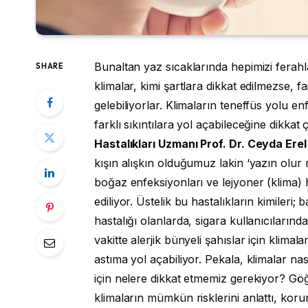
Bunaltan yaz sıcaklarında hepimizi ferahl
SHARE
klimalar, kimi şartlara dikkat edilmezse, f
gelebiliyorlar. Klimaların teneffüs yolu e
farklı sıkıntılara yol açabileceğine dikkat
Hastalıkları Uzmanı Prof. Dr. Ceyda Erel
kışın alışkın olduğumuz lakin ‘yazın olur
boğaz enfeksiyonları ve lejyoner (klima) h
ediliyor. Üstelik bu hastalıkların kimileri;
hastalığı olanlarda, sigara kullanıcılarınd
vakitte alerjik bünyeli şahıslar için klimala
astıma yol açabiliyor. Pekala, klimalar na
için nelere dikkat etmemiz gerekiyor? Göğ
klimaların mümkün risklerini anlattı, korun