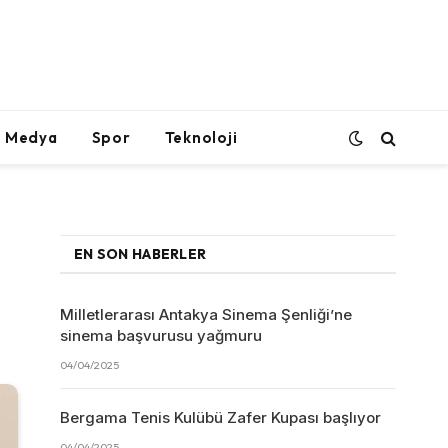
l Medya
Spor
Teknoloji
EN SON HABERLER
Milletlerarası Antakya Sinema Şenliği’ne
sinema başvurusu yağmuru
04/04/2025
Bergama Tenis Kulübü Zafer Kupası başlıyor
04/04/2025