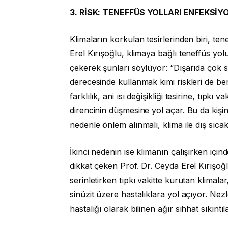
3. RİSK: TENEFFÜS YOLLARI ENFEKSİY
Klimaların korkulan tesirlerinden biri, te
Erel Kırışoğlu, klimaya bağlı teneffüs yo
çekerek şunları söylüyor: “Dışarıda çok 
derecesinde kullanmak kimi riskleri de ber
farklılık, ani ısı değişikliği tesirine, tı
direncinin düşmesine yol açar. Bu da kişi
nedenle önlem alınmalı, klima ile dış sıcak
İkinci nedenin ise klimanın çalışırken içi
dikkat çeken Prof. Dr. Ceyda Erel Kırışoğ
serinletirken tıpkı vakitte kurutan klimalar
sinüzit üzere hastalıklara yol açıyor. Nezl
hastalığı olarak bilinen ağır sıhhat sıkınt