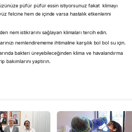
yüzünüze püfür püfür essin istiyorsunuz fakat klimayı
z felcine hem de içinde varsa hastalık etkenlerini
den nem istikrarını sağlayan klimaları tercih edin.
larınızı nemlendirememe ihtimaline karşılık bol bol su için.
ularında bakteri üreyebileceğinden klima ve havalandırma
irip bakımlarını yaptırın.