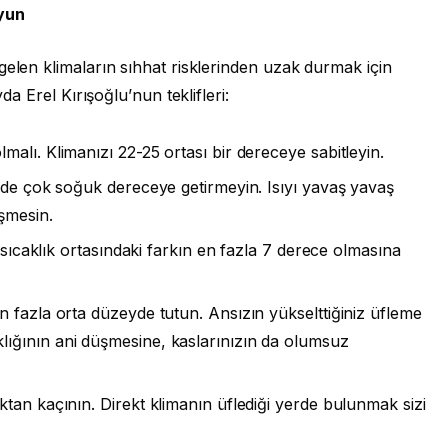
uyun
gelen klimaların sıhhat risklerinden uzak durmak için
yda Erel Kırışoğlu’nun teklifleri:
alı. Klimanızı 22-25 ortası bir dereceye sabitleyin.
lde çok soğuk dereceye getirmeyin. Isıyı yavaş yavaş
üşmesin.
i sıcaklık ortasındaki farkın en fazla 7 derece olmasına
 fazla orta düzeyde tutun. Ansızın yükselttiğiniz üfleme
ığının ani düşmesine, kaslarınızın da olumsuz
tan kaçının. Direkt klimanın üflediği yerde bulunmak sizi