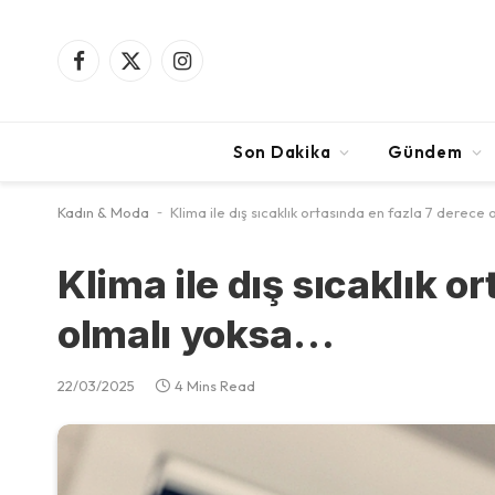
Facebook
X
Instagram
(Twitter)
Son Dakika
Gündem
Kadın & Moda
-
Klima ile dış sıcaklık ortasında en fazla 7 derece
Klima ile dış sıcaklık o
olmalı yoksa…
22/03/2025
4 Mins Read