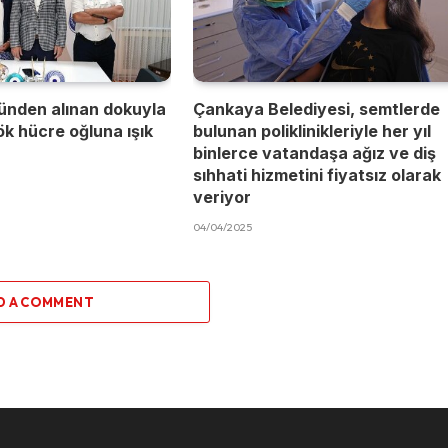
ünden alınan dokuyla
Çankaya Belediyesi, semtlerde
kök hücre oğluna ışık
bulunan poliklinikleriyle her yıl
binlerce vatandaşa ağız ve diş
sıhhati hizmetini fiyatsız olarak
veriyor
04/04/2025
D A COMMENT