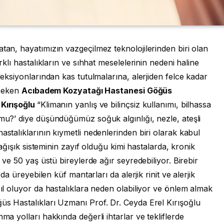
atan, hayatımızın vazgeçilmez teknolojilerinden biri olan
arklı hastalıkların ve sıhhat meselelerinin nedeni haline
nfeksiyonlarından kas tutulmalarına, alerjiden felce kadar
 çeken
Acıbadem Kozyatağı Hastanesi Göğüs
 Kırışoğlu
“Klimanın yanlış ve bilinçsiz kullanımı, bilhassa
 mu?’ diye düşündüğümüz soğuk algınlığı, nezle, ateşli
astalıklarının kıymetli nedenlerinden biri olarak kabul
 bağışık sisteminin zayıf olduğu kimi hastalarda, kronik
a ve 50 yaş üstü bireylerde ağır seyredebiliyor. Birebir
rda üreyebilen küf mantarları da alerjik rinit ve alerjik
sıl oluyor da hastalıklara neden olabiliyor ve önlem almak
üs Hastalıkları Uzmanı Prof. Dr. Ceyda Erel Kırışoğlu
ma yolları hakkında değerli ihtarlar ve tekliflerde