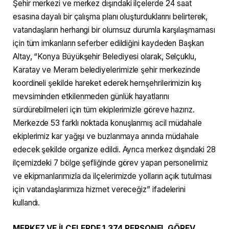
Şehir merkezi ve merkez dışındaki ilçelerde 24 saat
esasına dayalı bir çalışma planı oluşturduklarını belirterek,
vatandaşların herhangi bir olumsuz durumla karşılaşmaması
için tüm imkanların seferber edildiğini kaydeden Başkan
Altay, “Konya Büyükşehir Belediyesi olarak, Selçuklu,
Karatay ve Meram belediyelerimizle şehir merkezinde
koordineli şekilde hareket ederek hemşehrilerimizin kış
mevsiminden etkilenmeden günlük hayatlarını
sürdürebilmeleri için tüm ekiplerimizle göreve hazırız.
Merkezde 53 farklı noktada konuşlanmış acil müdahale
ekiplerimiz kar yağışı ve buzlanmaya anında müdahale
edecek şekilde organize edildi. Ayrıca merkez dışındaki 28
ilçemizdeki 7 bölge şefliğinde görev yapan personelimiz
ve ekipmanlarımızla da ilçelerimizde yolların açık tutulması
için vatandaşlarımıza hizmet vereceğiz” ifadelerini
kullandı.
MERKEZ VE İLÇELERDE 1.374 PERSONEL GÖREV