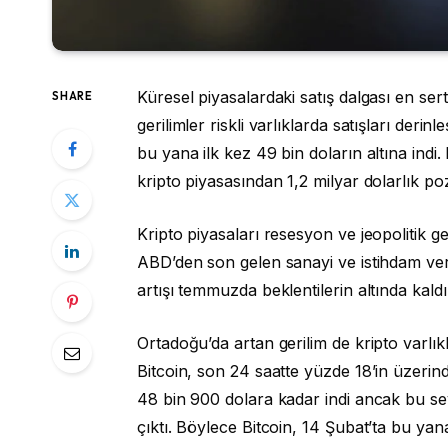
Küresel piyasalardaki satış dalgası en ser
SHARE
gerilimler riskli varlıklarda satışları deri
bu yana ilk kez 49 bin doların altına indi
kripto piyasasından 1,2 milyar dolarlık poz
Kripto piyasaları resesyon ve jeopolitik geri
ABD’den son gelen sanayi ve istihdam veri
artışı temmuzda beklentilerin altında kaldı.
Ortadoğu’da artan gerilim de kripto varlıkl
Bitcoin, son 24 saatte yüzde 18’in üzerinde
48 bin 900 dolara kadar indi ancak bu se
çıktı. Böylece Bitcoin, 14 Şubat’ta bu yan