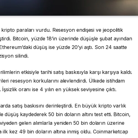
t kripto paraları vurdu. Resesyon endişesi ve jeopolitik
nleştirdi. Bitcoin, yüzde 18’in üzerinde düşüşle şubat ayından
. Ethereum’daki düşüş ise yüzde 20’yi aştı. Son 24 saatte
isyon silindi.
limlerin etkisiyle tarihi satış baskısıyla karşı karşıya kaldı.
leri resesyon korkularını alevlendirdi. Ülkede istihdam
 İşsizlik oranı ise 4 yılın en yüksek seviyesine çıktı.
arda satış baskısını derinleştirdi. En büyük kripto varlık
 düşüş kaydederek 50 bin doların altını test etti. Bitcoin,
viyeden gelen alımlarla yeniden 50 bin doların üzerine
a ilk kez 49 bin doların altına inmiş oldu. Coinmarketcap