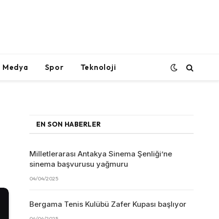
l Medya
Spor
Teknoloji
EN SON HABERLER
Milletlerarası Antakya Sinema Şenliği’ne
sinema başvurusu yağmuru
04/04/2025
Bergama Tenis Kulübü Zafer Kupası başlıyor
04/04/2025