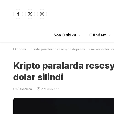
Facebook
X
Instagram
(Twitter)
Son Dakika
Gündem
Ekonomi
-
Kripto paralarda resesyon depremi: 1,2 milyar dolar sil
Kripto paralarda reses
dolar silindi
05/08/2024
2 Mins Read